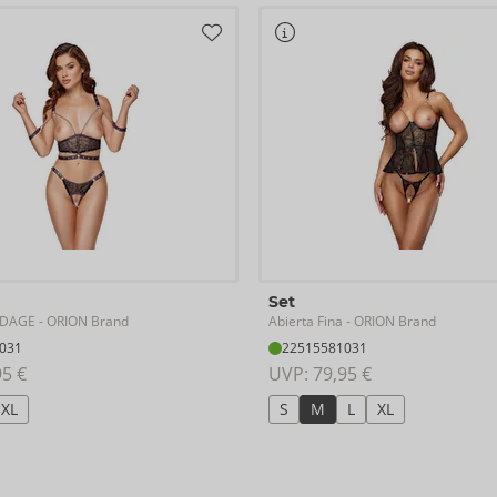
Set
ONDAGE
Abierta Fina
- ORION Brand
- ORION Brand
031
22515581031
95 €
UVP: 
79,95 €
XL
S
M
L
XL