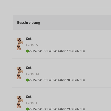
Beschreibung
Set
Größe: S
22157641021
-
4024144685776 (EAN-13)
Set
Größe: M
22157641031
-
4024144685783 (EAN-13)
Set
Größe: L
22157641041
-
4024144685790 (EAN-13)