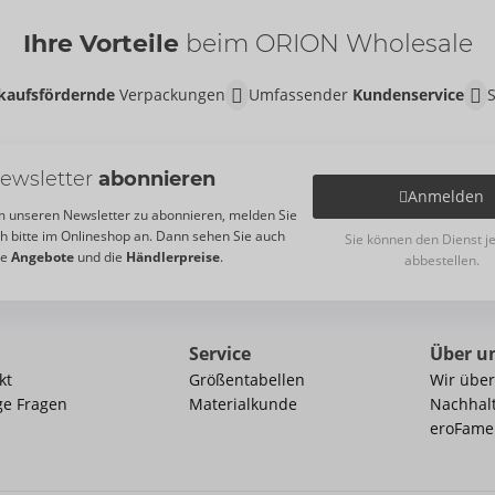
Ihre Vorteile
beim ORION Wholesale
kaufsfördernde
Verpackungen
Umfassender
Kundenservice
ewsletter
abonnieren
Anmelden
 unseren Newsletter zu abonnieren, melden Sie
ch bitte im Onlineshop an. Dann sehen Sie auch
Sie können den Dienst j
re
Angebote
und die
Händlerpreise
.
abbestellen.
Service
Über u
kt
Größentabellen
Wir über
ge Fragen
Materialkunde
Nachhalt
eroFame