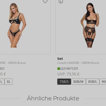
Set
GERIE
Cottelli LINGERIE
- ORION Brand
- ORION Brand
021
22216671231
95 €
UVP: 
79,95 €
L
XL
75B/S
80B/M
85B/L
90
Ähnliche Produkte