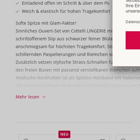
Einladend offen im Schritt & über dem Po
Weich & elastisch für hohen Tragekomfort
Softe Spitze mit Glam-Faktor!
Sinnliches Ouvert-Set von Cottelli LINGERIE mit busenfre
schrittoffenem Slip aus schwarzer feiner Blütenspitze. Ela
anschmiegsam für höchsten Tragekomfort. Stilvoll in Szene
schillernden Paspelierungen und Riemchen sowie roségol
Zusätzlich setzen stylische Strass-Schnallen funkelnde Ak
den freien Busen mit passend verstellbaren Riemchen auf
modische Neckholder ist als Spitzen-Halsband mit Hakenve
Der Hakenverschluss im Rücken ist ebenfalls passend verste
verführt mit einem komplett offenem Schritt – bis über den
Mehr lesen
90% Polyester, 10% Elasthan.
NEU