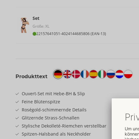
Set
Größe: XL
22157641051
-
4024144685806 (EAN-13)
Produkttext
Ouvert-Set mit Hebe-BH & Slip
Feine Blütenspitze
Roségold-schimmernde Details
Glitzernde Strass-Schnallen
Stylische Dekolleté-Riemchen verstellbar
Spitzen-Halsband als Neckholder