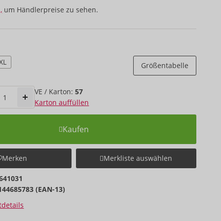
,
um Händlerpreise zu sehen.
XL
Größentabelle
VE / Karton:
57
Karton auffüllen
Kaufen
Merken
Merkliste auswählen
641031
144685783 (EAN-13)
details