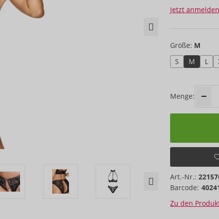
Jetzt anmelden
Größe:
M
S
M
L
Menge:
Art.-Nr.:
22157
Barcode:
4024
Zu den Produkt