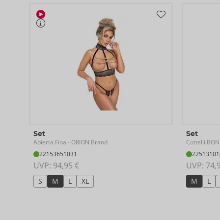
Set
Set
Abierta Fina
Cottelli B
- ORION Brand
22153651031
22513101
UVP: 
94,95 €
UVP: 
74,
S
M
L
XL
M
L