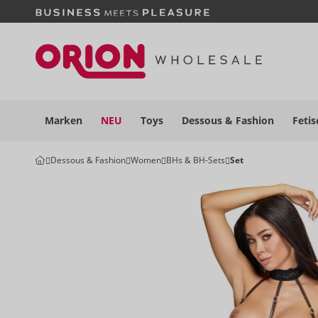
Marken
NEU
Toys
Dessous
& Fashion
Fetis
Dessous & Fashion
Women
BHs & BH-Sets
Set