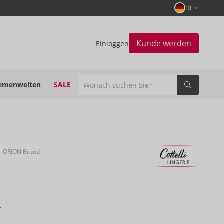
DE
Kunde werden
Einloggen
emenwelten
SALE
- ORION Brand
€