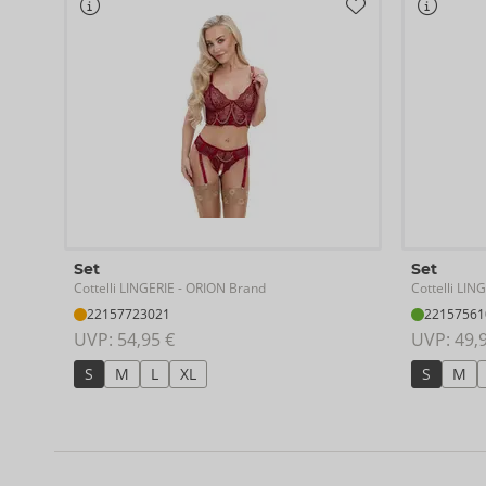
Set
Set
Cottelli LINGERIE
Cottelli LIN
- ORION Brand
22157723021
22157561
UVP: 
54,95 €
UVP: 
49,
S
M
L
XL
S
M