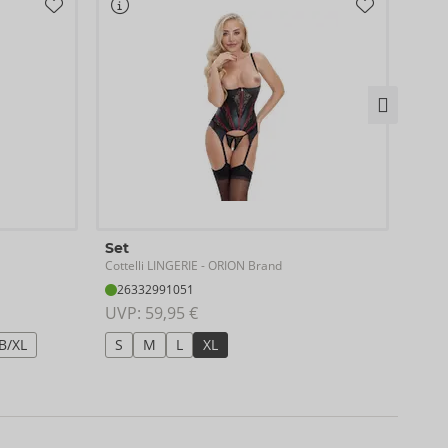
Bod
Set
Cotte
Cottelli LINGERIE
- ORION Brand
26
26332991051
UVP:
UVP: 
59,95 €
S
B/XL
S
M
L
XL