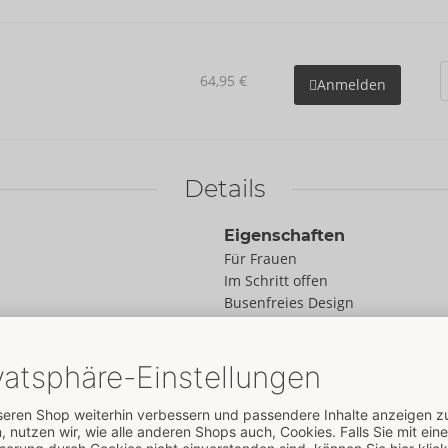
64,95 €
Anmelden
Details
Eigenschaften
Für Frauen
Im Schritt offen
Busenfreies Design
Aus/mit Spitze
Daten
Farbe:
schwarz
Material:
90% Polyamid, 10%
Elasthan