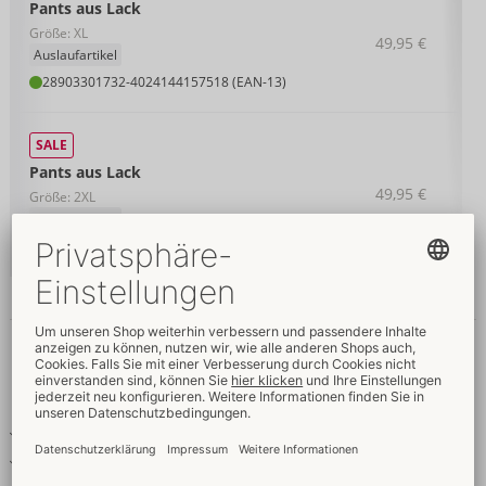
Pants aus Lack
Größe: XL
49,95 €
Auslaufartikel
28903301732
-
4024144157518 (EAN-13)
SALE
Pants aus Lack
49,95 €
Größe: 2XL
Auslaufartikel
28903301742
-
4024144157525 (EAN-13)
Details
Produkttext
Klassische Lack-Pants
Leicht elastisch für hautnahen Sitz