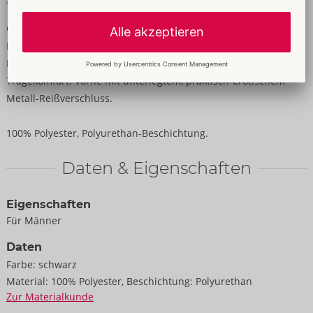
Vorne mit Metall-Reißverschluss
Glanzstück mit Direkt-Zugriffsmöglichkeit!
Klassische Pants von Black Level komplett im schwarzen
Lackglanz. Leicht elastisch für hautnahen und hohen
Tragekomfort. Vorne mit unterlegtem, praktisch-erotischem
Metall-Reißverschluss.
100% Polyester, Polyurethan-Beschichtung.
Daten & Eigenschaften
Eigenschaften
Für Männer
Daten
Farbe:
schwarz
Material:
100% Polyester, Beschichtung: Polyurethan
Zur Materialkunde