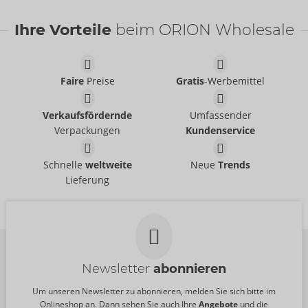
Ihre Vorteile
beim ORION Wholesale
Faire
Preise
Gratis
-Werbemittel
Verkaufsfördernde
Umfassender
Verpackungen
Kundenservice
Hose aus Lack
Shorts aus Lack
Black Level
Black Level
- ORION Brand
- ORION Brand
Schnelle
weltweite
Neue
Trends
28905851701
28905691701
Lieferung
UVP:
119,00 €
UVP:
69,95 €
Newsletter
abonnieren
Um unseren Newsletter zu abonnieren, melden Sie sich bitte im
Onlineshop an. Dann sehen Sie auch Ihre
Angebote
und die