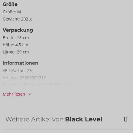
Größe
Größe:
M
Gewicht:
202 g
Verpackung
Breite:
18 cm
Höhe:
4,5 cm
Länge:
29 cm
Informationen
VE / Karton:
25
Art.-Nr.:
28903301712
Barcode:
4024144157495 (EAN-13)
Zolltarifnummer:
61130090
Mehr lesen
Herkunftsland:
CN
Weitere Artikel von
Black Level