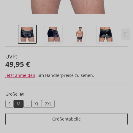
UVP:
49,95 €
Jetzt anmelden,
um Händlerpreise zu sehen.
Größe:
M
S
M
L
XL
2XL
Größentabelle