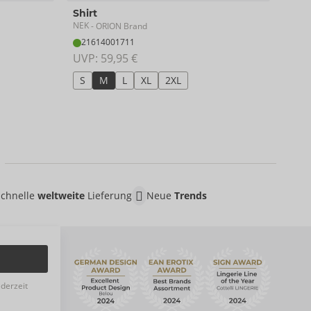
Shir
Shirt
NEK
-
NEK
- ORION Brand
Ausla
21614001711
21
UVP: 
59,95 €
UVP:
S
M
L
XL
2XL
S
Schnelle
weltweite
Lieferung
Neue
Trends
ederzeit