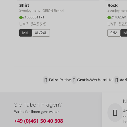
Shirt
Rock
Svenjoyment
Svenjoymen
- ORION Brand
21600301171
21402091
UVP: 
34,95 €
UVP: 
52,
M/L
XL/2XL
S/M
M
Faire
Preise
Gratis
-Werbemittel
Ver
N
Sie haben Fragen?
Um
Wir helfen Ihnen gern weiter
si
+49 (0)461 50 40 308
Ih