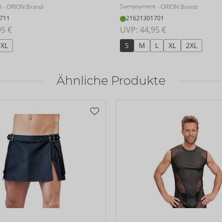
t
Svenjoyment
- ORION Brand
- ORION Brand
711
21621301701
95 €
UVP: 
44,95 €
XL
S
M
L
XL
2XL
Ähnliche Produkte