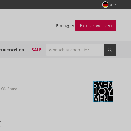
DE
Kunde werden
Einloggen
emenwelten
SALE
t
RION Brand
€