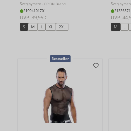
Svenjoyment
Svenjoymen
- ORION Brand
21004101701
21336871
UVP: 
39,95 €
UVP: 
44,
S
M
L
XL
2XL
M
L
Bestseller