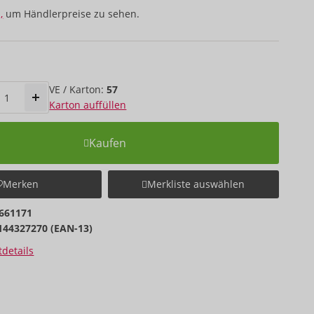
,
um Händlerpreise zu sehen.
VE / Karton:
57
Karton auffüllen
Kaufen
Merken
Merkliste auswählen
661171
144327270 (EAN-13)
details