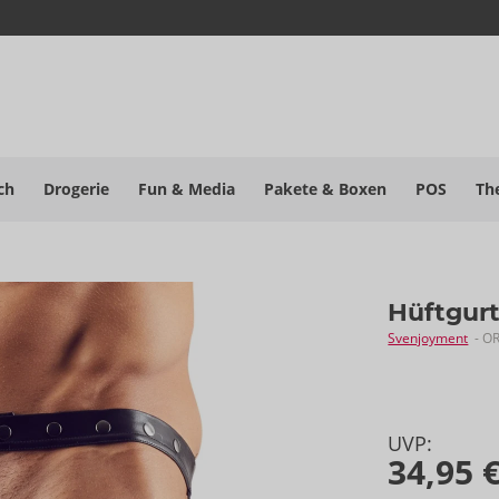
ch
Drogerie
Fun & Media
Pakete
& Boxen
POS
Th
Hüftgur
Svenjoyment
- O
UVP:
34,95 