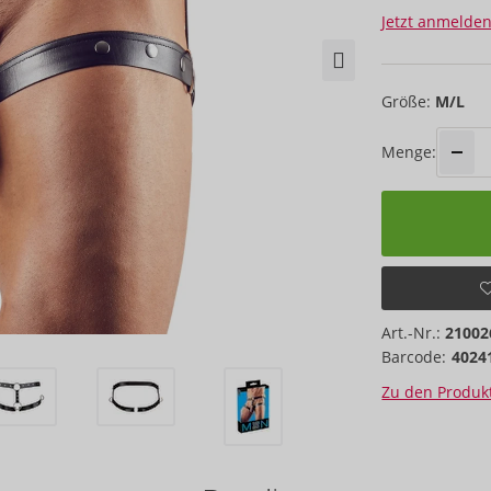
Jetzt anmelden
Größe:
M/L
Menge:
Art.-Nr.:
21002
Barcode:
4024
Zu den Produkt