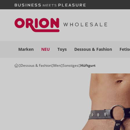
Marken
NEU
Toys
Dessous
& Fashion
Fetis
Dessous & Fashion
Men
Sonstiges
Hüftgurt