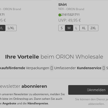
Shirt
t
NEK
- ORION Brand
- ORION Brand
171
21615321711
95 €
UVP: 
49,95 €
/L
L/XL
S
M
L
XL
2XL
Ihre Vorteile
beim ORION Wholesale
kaufsfördernde
Verpackungen
Umfassender
Kundenservice
ewsletter
abonnieren
Anmelden
 unseren Newsletter zu abonnieren, melden Sie
ch bitte im Onlineshop an. Dann sehen Sie auch
Sie können den Dienst j
re
Angebote
und die
Händlerpreise
.
abbestellen.