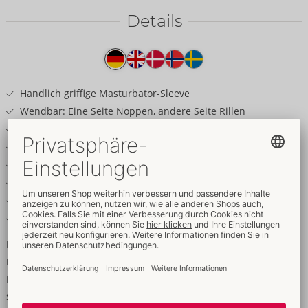
Details
Produkttext
Handlich griffige Masturbator-Sleeve
Wendbar: Eine Seite Noppen, andere Seite Rillen
Seidig weiches CleanTech-Silikon
Leicht, handlich und griffig
Robust und langlebig
Perfekt für den Handjob unterwegs
Leicht zu reinigen
Verpackungszylinder auch Trockenständer
Perfekter Handjob wie von Geisterhand!
Handliche Masturbator-Sleeve Ghost von Arcwave für sinnliche
Handjobs und verbesserte Höhepunkte. Komplett aus soft
seidigem CleanTech-Silikon gefertigt - Druck und Intensität