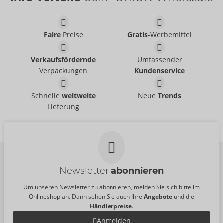
Faire
Preise
Gratis
-Werbemittel
Verkaufsfördernde
Umfassender
Verpackungen
Kundenservice
Tester Orbit
Tester Thruster
Arcwave
Arcwave
Schnelle
weltweite
Neue
Trends
07543900000
07543820000
Lieferung
UVP:
0,00 €
UVP:
0,00 €
Newsletter
abonnieren
Um unseren Newsletter zu abonnieren, melden Sie sich bitte im
Onlineshop an. Dann sehen Sie auch Ihre
Angebote
und die
Händlerpreise
.
Anmelden