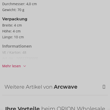
Durchmesser:
4,0 cm
Gewicht:
70 g
Verpackung
Breite:
4 cm
Höhe:
4 cm
Länge:
10 cm
Informationen
VE / Karton:
48
Art.-Nr.:
50022730000
Barcode:
4251460611244 (EAN-13)
Mehr lesen
Zolltarifnummer:
90191090
Herkunftsland:
CN
Verfügbarkeit
Weitere Artikel von
Arcwave
nächste Lieferung:
34/2026
Ihre Vorteile
beim ORION Wholesale