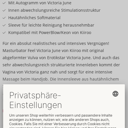
Mit Autogramm von Victoria June
Innen abwechslungsreiche Stimulationsstruktur
Hautähnliches Softmaterial
Sleeve für leichte Reinigung herausnehmbar
Kompatibel mit PowerBlow/Keon von Kiiroo
Für ein absolut realistisches und intensives Vergnügen!
Masturbator Feel Victoria June von Kiiroo mit original
abgeformter Vulva von Erotikstar Victoria June. Und auch das
sehr abwechslungsreich strukturierte Innenleben kommt der
Vagina von Victoria ganz nah und sorgt für eine intensive
Massage beim Handjob. Die Innensleeve aus hautähnlichem
Softmaterial ist neben den Vulvalippen sogar mit dem
Autogramm von Victoria signiert. Die Sleeve lässt sich zur
Reinigung leicht aus dem griffigen, diskreten Gehäuse
entnehmen.
Mehr lesen
Der Masturbator ist für vollautomatisches und interaktives
Daten & Eigenschaften