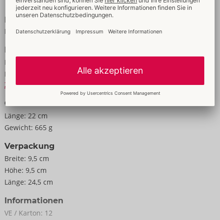
Vergnügen mit dem PowerBlow by Kiiroo und mit dem Adapter
Keon by Kiiroo kombinierbar (beides nicht im Lieferumfang
Eigenschaften
enthalten).
Für Männer
Daten
22 cm x 8,4 cm.
Farbe:
schwarz
Gewicht 800 g.
Material:
ABS, PC, TPE
ABS, PC, TPE.
Zur Materialkunde
Größe
Länge:
22 cm
Gewicht:
665 g
Verpackung
Breite:
9,5 cm
Höhe:
9,5 cm
Länge:
24,5 cm
Informationen
VE / Karton:
12