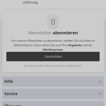
50077630000
Kiiroo
Lieferung
UVP:
69,95 €
50077550000
UVP:
69,95 €
Newsletter
abonnieren
Um unseren Newsletter zu abonnieren, melden Sie sich bitte im
Onlineshop an. Dann sehen Sie auch Ihre
Angebote
und die
Händlerpreise
.
Anmelden
Sie können den Dienst jederzeit abbestellen.
Hilfe
Sie haben Fragen?
Service
Wir helfen Ihnen gern weiter
Größentabellen