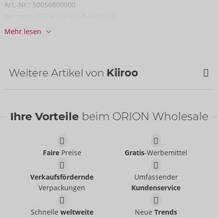
Art.-Nr.:
50056800000
Barcode:
8720938956058 (EAN-13)
Zolltarifnummer:
90191090
Mehr lesen
Herkunftsland:
CN
Weitere Artikel von
Kiiroo
Ihre Vorteile
beim ORION Wholesale
Faire
Preise
Gratis
-Werbemittel
Verkaufsfördernde
Umfassender
Verpackungen
Kundenservice
Feel Leigh Raven
Feel Daphne Laat
Kiiroo
Mouth
Schnelle
weltweite
Neue
Trends