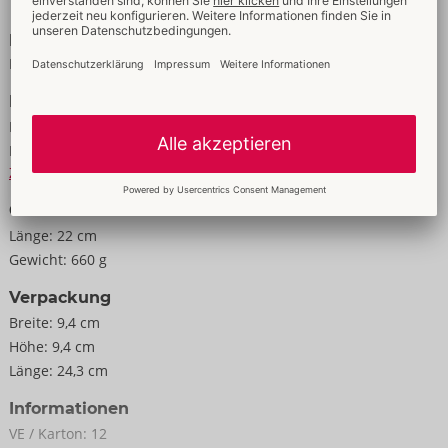
Lieferumfang enthalten). So werden Cyborg-Fantasien endlich
Wirklichkeit!
Eigenschaften
Für Männer
22 cm x 8,4 cm.
Daten
Gewicht 800 g.
Farbe:
silber
ABS, PC, TPE.
Material:
ABS, PC, TPE
Zur Materialkunde
Größe
Länge:
22 cm
Gewicht:
660 g
Verpackung
Breite:
9,4 cm
Höhe:
9,4 cm
Länge:
24,3 cm
Informationen
VE / Karton:
12