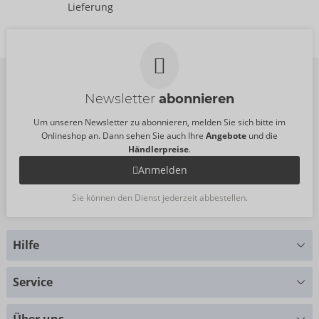
50077630000
Kiiroo
Lieferung
UVP:
69,95 €
50077550000
UVP:
69,95 €
Newsletter
abonnieren
Um unseren Newsletter zu abonnieren, melden Sie sich bitte im
Onlineshop an. Dann sehen Sie auch Ihre
Angebote
und die
Händlerpreise
.
Anmelden
Sie können den Dienst jederzeit abbestellen.
Hilfe
Sie haben Fragen?
Service
Wir helfen Ihnen gern weiter
Größentabellen