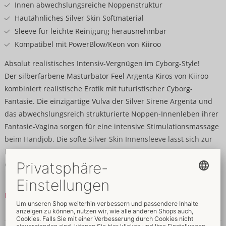
Innen abwechslungsreiche Noppenstruktur
Hautähnliches Silver Skin Softmaterial
Sleeve für leichte Reinigung herausnehmbar
Kompatibel mit PowerBlow/Keon von Kiiroo
Absolut realistisches Intensiv-Vergnügen im Cyborg-Style!
Der silberfarbene Masturbator Feel Argenta Kiros von Kiiroo
kombiniert realistische Erotik mit futuristischer Cyborg-
Fantasie. Die einzigartige Vulva der Silver Sirene Argenta und
das abwechslungsreich strukturierte Noppen-Innenleben ihrer
Fantasie-Vagina sorgen für eine intensive Stimulationsmassage
beim Handjob. Die softe Silver Skin Innensleeve lässt sich zur
Reinigung leicht aus dem griffigen, diskreten Gehäuse
entnehmen.
Für ein vollautomatisches und interaktives Erlebnis lässt sich
Mehr lesen
der Masturbator mit dem PowerBlow by Kiiroo und dem
Adapter Keon by Kiiroo kombinieren (beides nicht im
Daten & Eigenschaften