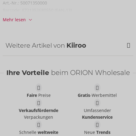
Art.-Nr.:
50071350000
Barcode:
8721352680550 (EAN-13)
Zolltarifnummer:
90191090
Mehr lesen
Herkunftsland:
CN
Weitere Artikel von
Kiiroo
Ihre Vorteile
beim ORION Wholesale
Faire
Preise
Gratis
-Werbemittel
Verkaufsfördernde
Umfassender
Verpackungen
Kundenservice
Feel Leigh Raven
Feel Daphne Laat
Kiiroo
Mouth
Schnelle
weltweite
Neue
Trends