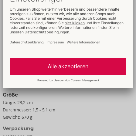
Daten & Eigenschaften
Gesamtlänge 23,2 cm, Einführtiefe 12,7 cm, Außen-Ø 8,5 cm,
Eigenschaften
Innen-Ø 1,5 cm - 5,1 cm.
Aufladbar
ABS, TPE.
Für Männer
Mehrere Vibrationsmodi
Vibration
Saugen / Vakuum
Daten
Farbe:
schwarz
Material:
ABS, TPE
Zur Materialkunde
Größe
Länge:
23,2 cm
Durchmesser:
1,5 - 5,1 cm
Gewicht:
670 g
Verpackung