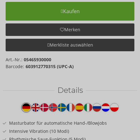
Kaufen
Merken
Merkliste auswählen
Art.-Nr.:
05465930000
Barcode:
603912770315 (UPC-A)
Details
Produkttext
Masturbator für automatische Hand-/Blowjobs
Intensive Vibration (10 Modi)
Rhythmische Saug-Funktion (5 Modi)