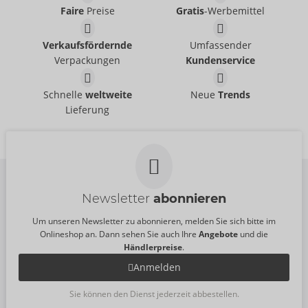
PDX Elite
Faire
Preise
Gratis
-Werbemittel
UVP:
5,95 €
05913270000
UVP:
140,00 €
Go-Go Booty LED
ViewTube XXL
PDX Elite
PDX Elite
Verkaufsfördernde
Umfassender
05483590000
05482350000
Verpackungen
Kundenservice
UVP:
180,00 €
UVP:
80,00 €
Moto Bator 2
Ultimate Milker
Schnelle
weltweite
Neue
Trends
PDX Elite
PDX Elite
Lieferung
05965740000
05965660000
UVP:
166,00 €
UVP:
190,00 €
Newsletter
abonnieren
Um unseren Newsletter zu abonnieren, melden Sie sich bitte im
Onlineshop an. Dann sehen Sie auch Ihre
Angebote
und die
Händlerpreise
.
Anmelden
Sie können den Dienst jederzeit abbestellen.