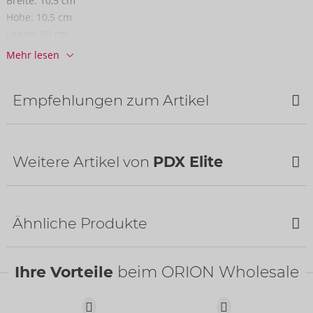
Breite:
10,5 cm
Höhe:
10,5 cm
Länge:
30 cm
Mehr lesen
Informationen
VE / Karton:
6
Art.-Nr.:
05465930000
Empfehlungen zum Artikel
Barcode:
603912770315 (UPC-A)
Zolltarifnummer:
90191010
Bestseller
Herkunftsland:
CN
Weitere Artikel von
PDX Elite
Ähnliche Produkte
Ihre Vorteile
beim ORION Wholesale
Wasserbasierend
PDX Elite Cock
Just Glide
- ORION Brand
Compressor Vibrator
06239110000