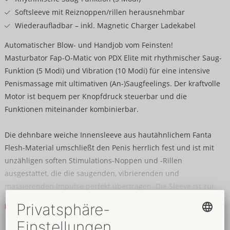
Softsleeve mit Reiznoppen/rillen herausnehmbar
Wiederaufladbar – inkl. Magnetic Charger Ladekabel
Automatischer Blow- und Handjob vom Feinsten!
Masturbator Fap-O-Matic von PDX Elite mit rhythmischer Saug-
Funktion (5 Modi) und Vibration (10 Modi) für eine intensive
Penismassage mit ultimativen (An-)Saugfeelings. Der kraftvolle
Motor ist bequem per Knopfdruck steuerbar und die
Funktionen miteinander kombinierbar.
Die dehnbare weiche Innensleeve aus hautähnlichem Fanta
Flesh-Material umschließt den Penis herrlich fest und ist mit
unzähligen soften Stimulations-Noppen und -Rillen
ausgestattet, die die saugenden, vibrierenden und
massierenden Impulse perfekt übertragen. Die Sleeve ist zur
einfachen Reinigung herausnehmbar.
Mehr lesen
Wiederaufladbar – Magnetic Charger Ladekabel liegt bei.