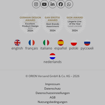
Montag - Donnerstag: 09:00 - 16:00 Uhr
Wir über uns
Freitag: 09:00 - 15:00 Uhr
Nachhaltigkeit
eroFame
Kontakt
Häufige Fragen
english
français
italiano
español
polski
русский
nederlands
© ORION Versand GmbH & Co. KG – 2026
Impressum
Datenschutz
Datenschutzeinstellungen
AGB
Nutzungsbedingungen