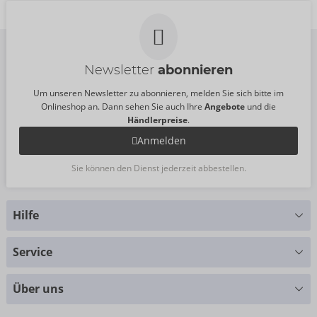
Newsletter
abonnieren
Um unseren Newsletter zu abonnieren, melden Sie sich bitte im
Onlineshop an. Dann sehen Sie auch Ihre
Angebote
und die
Händlerpreise
.
Anmelden
Sie können den Dienst jederzeit abbestellen.
Hilfe
Sie haben Fragen?
Service
Wir helfen Ihnen gern weiter
Größentabellen
+49 (0)461 50 40 308
Über uns
Materialkunde