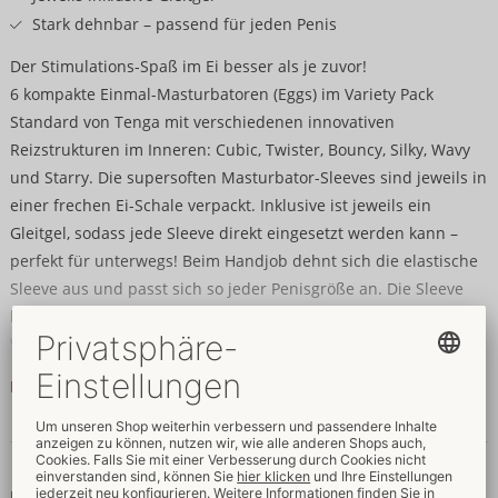
Stark dehnbar – passend für jeden Penis
Der Stimulations-Spaß im Ei besser als je zuvor!
6 kompakte Einmal-Masturbatoren (Eggs) im Variety Pack
Standard von Tenga mit verschiedenen innovativen
Reizstrukturen im Inneren: Cubic, Twister, Bouncy, Silky, Wavy
und Starry. Die supersoften Masturbator-Sleeves sind jeweils in
einer frechen Ei-Schale verpackt. Inklusive ist jeweils ein
Gleitgel, sodass jede Sleeve direkt eingesetzt werden kann –
perfekt für unterwegs! Beim Handjob dehnt sich die elastische
Sleeve aus und passt sich so jeder Penisgröße an. Die Sleeve
kann auch umgestülpt über die Finger gezogen werden, um die
Vulva zu stimulieren.
Mehr lesen
6 Stück.
Gesamtlänge 7 cm (stark dehnbar) – passt für alle Penisgrößen.
Daten & Eigenschaften
TPE, PP.