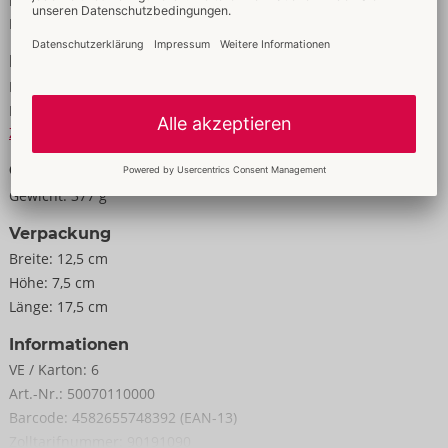
Eigenschaften
Für Männer
Daten
Farbe:
weiß
Material:
TPE, PP
Zur Materialkunde
Größe
Gewicht:
377 g
Verpackung
Breite:
12,5 cm
Höhe:
7,5 cm
Länge:
17,5 cm
Informationen
VE / Karton:
6
Art.-Nr.:
50070110000
Barcode:
4582655748392 (EAN-13)
Zolltarifnummer:
90191090