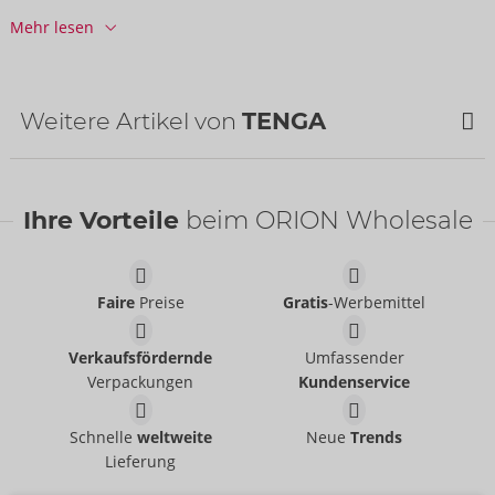
Herkunftsland:
VN
Mehr lesen
Weitere Artikel von
TENGA
Ihre Vorteile
beim ORION Wholesale
Faire
Preise
Gratis
-Werbemittel
Verkaufsfördernde
Umfassender
Verpackungen
Kundenservice
3Dx ZEN
3Dx SPIRAL
TENGA
TENGA
Schnelle
weltweite
Neue
Trends
50079330000
50079410000
Lieferung
UVP:
49,95 €
UVP:
49,95 €