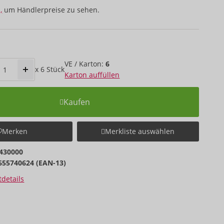
,
um Händlerpreise zu sehen.
VE / Karton:
6
x
6
Stück
Karton auffüllen
Kaufen
Merken
Merkliste auswählen
430000
655740624 (EAN-13)
details