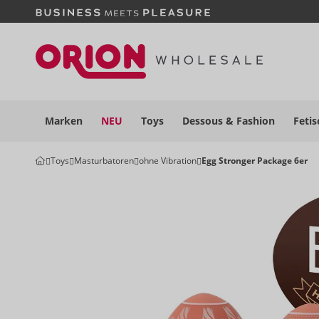
Marken
NEU
Toys
Dessous
& Fashion
Fetis
Toys
Masturbatoren
ohne Vibration
Egg Stronger Package 6er