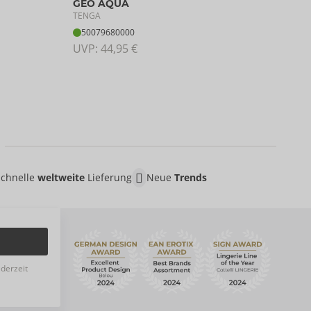
GEO AQUA
TENG
TENGA
50
50079680000
UVP:
UVP: 
44,95 €
Schnelle
weltweite
Lieferung
Neue
Trends
ederzeit