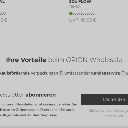
AL
3Dx FLOW
TENGA
000
50079500000
95 €
UVP: 
49,95 €
Ihre Vorteile
beim ORION Wholesale
kaufsfördernde
Verpackungen
Umfassender
Kundenservice
ewsletter
abonnieren
Anmelden
 unseren Newsletter zu abonnieren, melden Sie
ch bitte im Onlineshop an. Dann sehen Sie auch
Sie können den Dienst j
re
Angebote
und die
Händlerpreise
.
abbestellen.