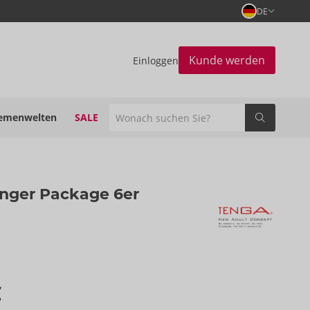
DE
Kunde werden
Einloggen
emenwelten
SALE
onger Package 6er
€