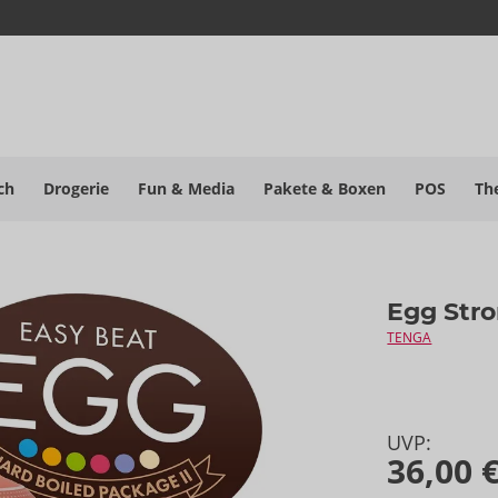
ch
Drogerie
Fun & Media
Pakete
& Boxen
POS
Th
Egg Str
TENGA
UVP:
36,00 