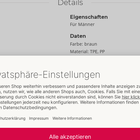
Details
Eigenschaften
Für Männer
Daten
Farbe:
braun
Material:
TPE, PP
Zur Materialkunde
Größe
Gewicht:
355 g
Verpackung
Breite:
12,5 cm
enga mit neuen
Höhe:
7,5 cm
e Empfindungen. Jeder
Länge:
17,5 cm
in der diskreten
m jeweils beiliegenden
Informationen
Inhalt:
6 Stück
VE / Karton:
6