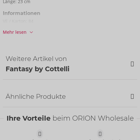
Länge:
23 cm
Informationen
VE / Karton:
84
Art.-Nr.:
25519181141
Mehr lesen
Barcode:
4024144613045 (EAN-13)
Zolltarifnummer:
61089200
Herkunftsland:
CN
Weitere Artikel von
Fantasy by Cottelli
NEU
NEU
Ähnliche Produkte
Ihre Vorteile
beim ORION Wholesale