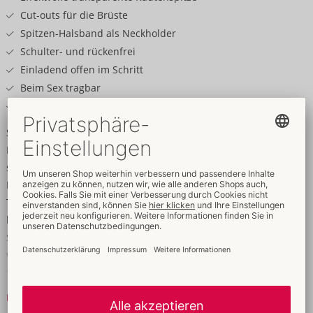
Cut-outs für die Brüste
Spitzen-Halsband als Neckholder
Schulter- und rückenfrei
Einladend offen im Schritt
Beim Sex tragbar
Weich & elastisch für hohen Tragekomfort
Spitze mit Style & Show!
Der busenfreie Catsuit ouvert von Fantasy by Cottelli aus
schwarzer, feinmaschiger Rautenspitze setzt die Silhouette von
Hals bis Fuß aufregend in Szene. Das weiche, elastische
Transparent-Material schmiegt sich hautnah an und schenkt
höchsten Tragekomfort. Der modische Neckholder-Style mit
Spitzen-Halsband (Klettverschluss) lässt Schultern und Rücken
verführerisch frei. Die beiden elastischen Cut-outs rücken die
freiliegenden Brüste unwiderstehlich ins Rampenlicht. Der
offene Schritt unterstreicht den leidenschaftlichen Look und
Mehr lesen
regt die Fantasie zusätzlich an.