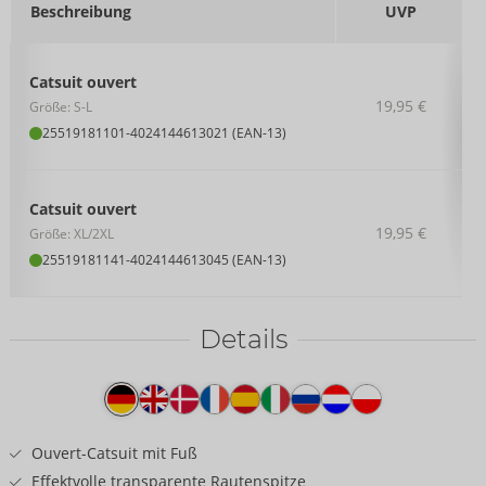
Beschreibung
UVP
Catsuit ouvert
19,95 €
Größe: S-L
25519181101
-
4024144613021 (EAN-13)
Catsuit ouvert
19,95 €
Größe: XL/2XL
25519181141
-
4024144613045 (EAN-13)
Details
Produkttext
Ouvert-Catsuit mit Fuß
Effektvolle transparente Rautenspitze