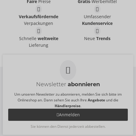
Faire
Preise
Gratis
-Werbemittel
Body
Catsuit ouvert
Verkaufsfördernde
Umfassender
Fantasy by Cottelli
- ORION Brand
Fantasy by Cottelli
- ORION Brand
26451141101
Verpackungen
Kundenservice
25519001111
UVP:
34,95 €
UVP:
19,95 €
Set
Catsuit ouvert
Größe:
S-L
Schnelle
weltweite
Neue
Trends
Fantasy by Cottelli
Fantasy by Cottelli
- ORION Brand
- ORION Brand
Lieferung
25519261131
25518701101
UVP:
19,95 €
UVP:
19,95 €
Größe:
S-L
Newsletter
abonnieren
Um unseren Newsletter zu abonnieren, melden Sie sich bitte im
Onlineshop an. Dann sehen Sie auch Ihre
Angebote
und die
Händlerpreise
.
Anmelden
Sie können den Dienst jederzeit abbestellen.