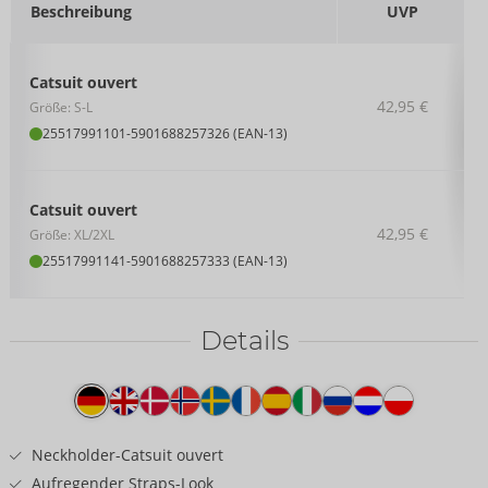
Beschreibung
UVP
Catsuit ouvert
42,95 €
Größe: S-L
25517991101
-
5901688257326 (EAN-13)
Catsuit ouvert
42,95 €
Größe: XL/2XL
25517991141
-
5901688257333 (EAN-13)
Details
Produkttext
Neckholder-Catsuit ouvert
Aufregender Straps-Look