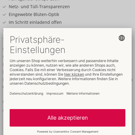
Netz- und Tüll-Transparenzen
Eingewebte Blüten-Optik
Im Schritt einladend offen
Zehenpartie verstärkt
Elastisch & weich für hohen Tragekomfort
Strapshemd und Strümpfe in einem!
Schwarzer Catsuit ouvert F240 von Obsessive in verschiedenen
Netz- und Tüll-Transparenzen mit eingewebter Blüten-Optik.
Im verführerischen Straps-Look mit offenem Schritt. Mit
Neckholder, rückenfrei. Mit Fuß, Zehenpartie verstärkt. Rundum
weich und elastisch für hohen Tragekomfort.
90% Polyamid, 10% Elasthan.
Achtung – Obsessive hat eine separate Größentabelle.
Daten & Eigenschaften