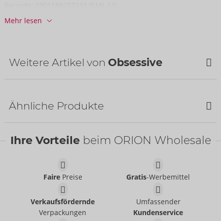
Barcode:
5901688257333 (EAN-13)
Zolltarifnummer:
61089200
Mehr lesen
Herkunftsland:
CN
Weitere Artikel von
Obsessive
Ähnliche Produkte
Ihre Vorteile
beim ORION Wholesale
Faire
Preise
Gratis
-Werbemittel
Ellipse
Set Matildea
Obsessive
Obsessive
Verkaufsfördernde
Umfassender
09190980000
22156913111
Verpackungen
Kundenservice
UVP:
0,00 €
UVP:
59,95 €