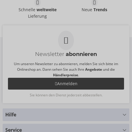
Catsuit ouvert
Catsuit
Schnelle
weltweite
Neue
Trends
Fantasy by Cottelli
NO:XQSE
- ORION Brand
- ORION Brand
Lieferung
25519181141
02300650000
UVP:
19,95 €
UVP:
21,95 €
Newsletter
abonnieren
Um unseren Newsletter zu abonnieren, melden Sie sich bitte im
Onlineshop an. Dann sehen Sie auch Ihre
Angebote
und die
Händlerpreise
.
Anmelden
Sie können den Dienst jederzeit abbestellen.
Hilfe
Sie haben Fragen?
Service