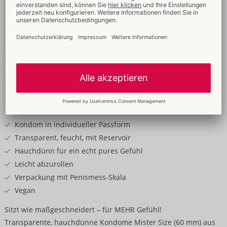
60 mm
49,95 €
Inhalt: 100 Stück
Ohne Verkaufsverpackung
04159600000
-
4260605482175 (EAN-13)
Details
Produkttext
Kondom in individueller Passform
Transparent, feucht, mit Reservoir
Hauchdünn für ein echt pures Gefühl
Leicht abzurollen
Verpackung mit Penismess-Skala
Vegan
Sitzt wie maßgeschneidert – für MEHR Gefühl!
Transparente, hauchdünne Kondome Mister Size (60 mm) aus