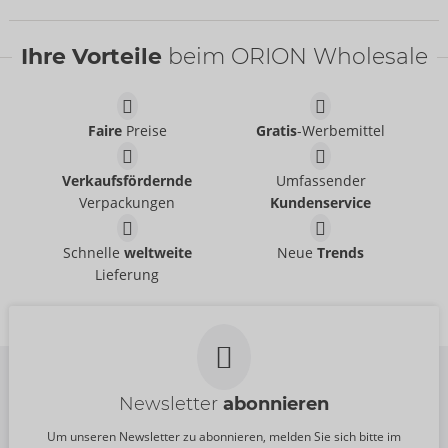
Bestseller
Bestseller
Ihre Vorteile
beim ORION Wholesale
Faire
Preise
Gratis
-Werbemittel
Delay Gel
Display
Mister Size
Mister Size
Verkaufsfördernde
Umfassender
06315150000
09173380000
Verpackungen
Kundenservice
UVP:
16,95 €
UVP:
0,00 €
Größe:
50 ml
64 mm
69 mm
Schnelle
weltweite
Neue
Trends
Mister Size
Mister Size
Lieferung
04173940000
04174080000
UVP:
137,70 €
UVP:
137,70 €
Newsletter
abonnieren
Um unseren Newsletter zu abonnieren, melden Sie sich bitte im