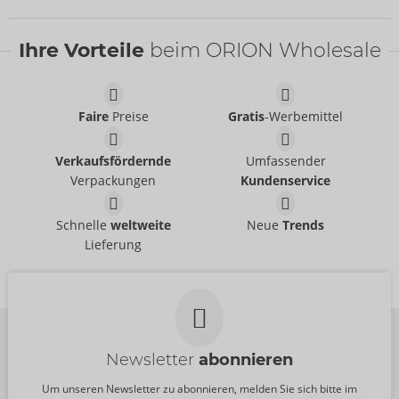
Bestseller
Ihre Vorteile
beim ORION Wholesale
Faire
Preise
Gratis
-Werbemittel
64 mm
60 mm
Mister Size
Verkaufsfördernde
Umfassender
Mister Size
04173270000
Verpackungen
Kundenservice
04173860000
UVP:
53,70 €
UVP:
137,70 €
53 mm
60 mm
Schnelle
weltweite
Neue
Trends
Mister Size
Mister Size
Lieferung
04173600000
04173860000
UVP:
137,70 €
UVP:
137,70 €
Newsletter
abonnieren
Um unseren Newsletter zu abonnieren, melden Sie sich bitte im