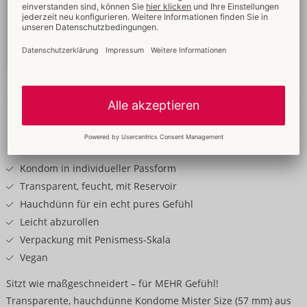
57 mm
49,95 €
Inhalt: 100 Stück
Ohne Verkaufsverpackung
04159520000
-
4260605482168 (EAN-13)
Details
Produkttext
Kondom in individueller Passform
Transparent, feucht, mit Reservoir
Hauchdünn für ein echt pures Gefühl
Leicht abzurollen
Verpackung mit Penismess-Skala
Vegan
Sitzt wie maßgeschneidert – für MEHR Gefühl!
Transparente, hauchdünne Kondome Mister Size (57 mm) aus