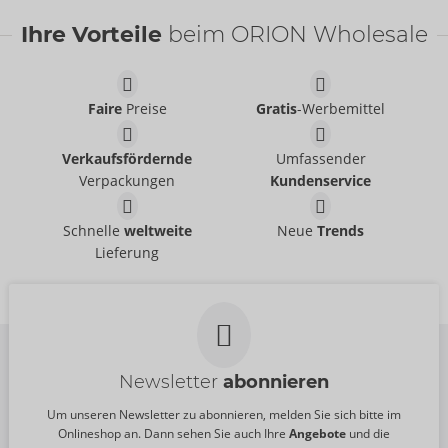
Bestseller
Bestseller
Ihre Vorteile
beim ORION Wholesale
Faire
Preise
Gratis
-Werbemittel
Delay Gel
49 mm
Mister Size
Verkaufsfördernde
Umfassender
Mister Size
06315150000
Verpackungen
Kundenservice
Ohne Verkaufsverpackung
UVP:
16,95 €
04159360000
Größe:
50 ml
49 mm
64 mm
Schnelle
weltweite
Neue
Trends
UVP:
49,95 €
Mister Size
Mister Size
Lieferung
04137980000
Ohne Verkaufsverpackung
UVP:
8,95 €
04159360000
UVP:
49,95 €
Newsletter
abonnieren
Um unseren Newsletter zu abonnieren, melden Sie sich bitte im
Onlineshop an. Dann sehen Sie auch Ihre
Angebote
und die