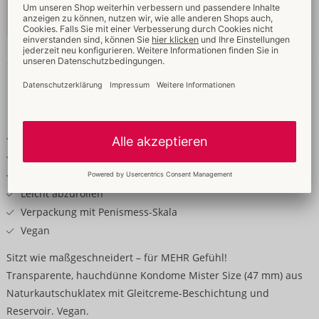
04159280000
-
4260605482281 (EAN-13)
Details
Produkttext
Kondom in individueller Passform
Transparent, feucht, mit Reservoir
Hauchdünn für ein echt pures Gefühl
Leicht abzurollen
Verpackung mit Penismess-Skala
Vegan
Sitzt wie maßgeschneidert – für MEHR Gefühl!
Transparente, hauchdünne Kondome Mister Size (47 mm) aus
Naturkautschuklatex mit Gleitcreme-Beschichtung und
Reservoir. Vegan.