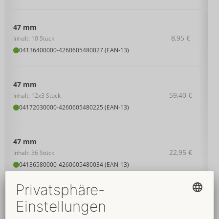
47 mm
8,95 €
Inhalt: 10 Stück
04136400000
-
4260605480027 (EAN-13)
47 mm
59,40 €
Inhalt: 12x3 Stück
04172030000
-
4260605480225 (EAN-13)
47 mm
22,95 €
Inhalt: 36 Stück
04136580000
-
4260605480034 (EAN-13)
47 mm
Inhalt: 100 Stück
49,95 €
Ohne Verkaufsverpackung