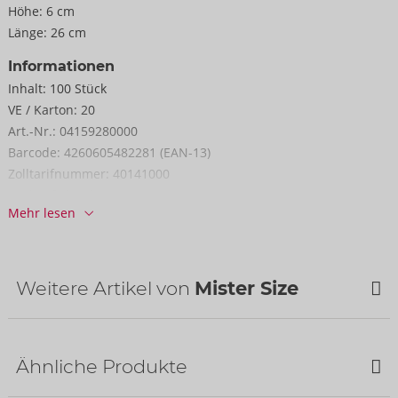
Höhe:
6 cm
Länge:
26 cm
Informationen
Inhalt:
100 Stück
VE / Karton:
20
Art.-Nr.:
04159280000
Barcode:
4260605482281 (EAN-13)
Zolltarifnummer:
40141000
Herkunftsland:
MY
Mehr lesen
Weitere Artikel von
Mister Size
Bestseller
Ähnliche Produkte