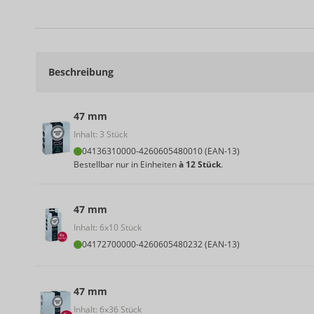
Beschreibung
47 mm
Inhalt: 3 Stück
04136310000
-
4260605480010 (EAN-13)
Bestellbar nur in Einheiten
à 12 Stück
.
47 mm
Inhalt: 6x10 Stück
04172700000
-
4260605480232 (EAN-13)
47 mm
Inhalt: 6x36 Stück