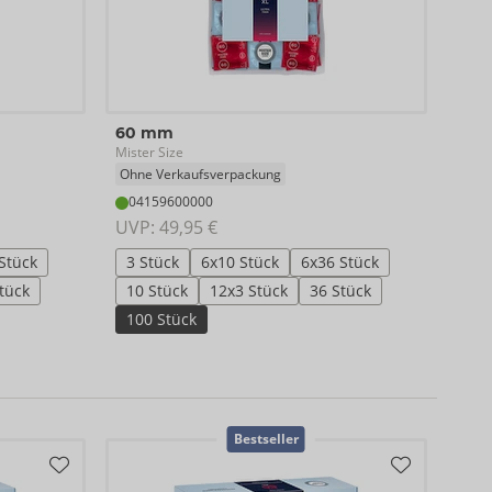
64 
60 mm
Miste
Mister Size
Ohne
Ohne Verkaufsverpackung
04
04159600000
UVP:
UVP: 
49,95 €
3 S
Stück
3 Stück
6x10 Stück
6x36 Stück
10 
tück
10 Stück
12x3 Stück
36 Stück
100
100 Stück
Bestseller