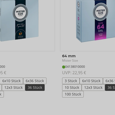
64 mm
Mister Size
000
04138010000
95 €
UVP: 
22,95 €
6x10 Stück
6x36 Stück
3 Stück
6x10 Stück
6x36 
12x3 Stück
36 Stück
10 Stück
12x3 Stück
36 S
k
100 Stück