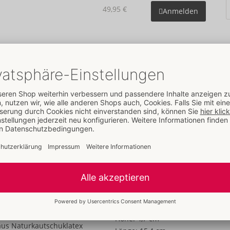
49,95 €
Anmelden
Details
Daten
Farbe:
transparent
Material:
Naturkautschuklatex
Zur Materialkunde
Größe
Länge:
16 cm
Gewicht:
135 g
Verpackung
Breite:
14,3 cm
Höhe:
4,7 cm
us Naturkautschuklatex