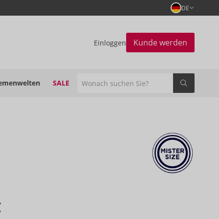
DE
Kunde werden
Einloggen
emenwelten
SALE
€