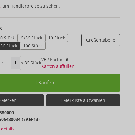
,
um Händlerpreise zu sehen.
k
0 Stück
6x36 Stück
10 Stück
Größentabelle
36 Stück
100 Stück
VE / Karton:
6
x
36
Stück
Karton auffüllen
Kaufen
Merken
Merkliste auswählen
580000
605480034 (EAN-13)
details