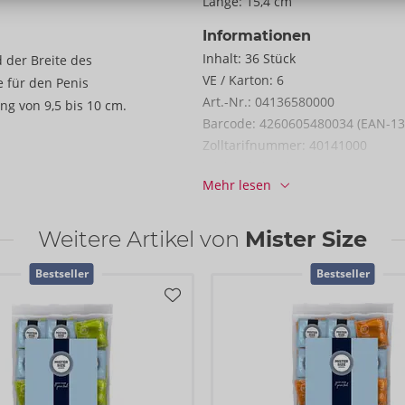
Länge:
15,4 cm
Informationen
Inhalt:
36 Stück
 der Breite des
VE / Karton:
6
 für den Penis
Art.-Nr.:
04136580000
g von 9,5 bis 10 cm.
Barcode:
4260605480034 (EAN-13
Zolltarifnummer:
40141000
Herkunftsland:
MY
Mehr lesen
Weitere Artikel von
Mister Size
Bestseller
Bestseller