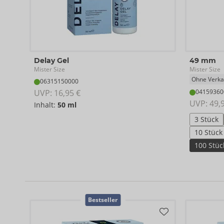
Delay Gel
49 mm
Mister Size
Mister Size
Ohne Verka
06315150000
UVP: 
16,95 €
04159360
UVP: 
49,
Inhalt:
50 ml
3 Stück
10 Stück
100 Stüc
Bestseller