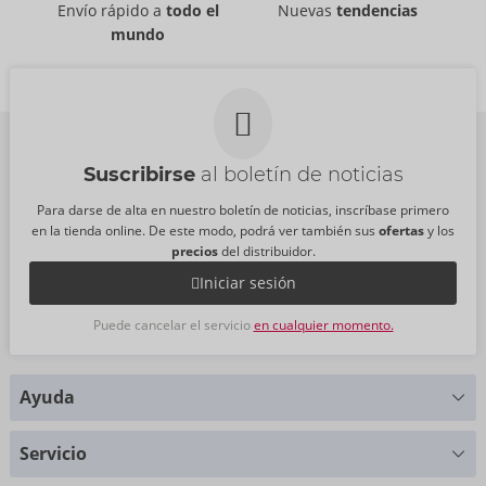
Lovense
Lovense
Envío rápido a
todo el
Nuevas
tendencias
50073210000
50073300000
mundo
PVR:
33,00 €
PVR:
160,00 €
Suscribirse
al boletín de noticias
Para darse de alta en nuestro boletín de noticias, inscríbase primero
en la tienda online. De este modo, podrá ver también sus
ofertas
y los
precios
del distribuidor.
Iniciar sesión
Puede cancelar el servicio
en cualquier momento.
Ayuda
¿Alguna pregunta?
Servicio
Le ayudaremos con mucho gusto