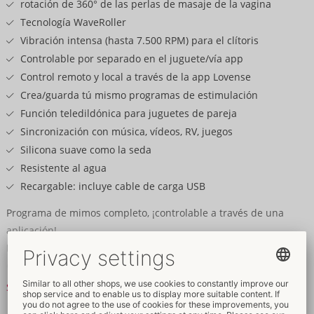
rotación de 360° de las perlas de masaje de la vagina
Tecnología WaveRoller
Vibración intensa (hasta 7.500 RPM) para el clítoris
Controlable por separado en el juguete/vía app
Control remoto y local a través de la app Lovense
Crea/guarda tú mismo programas de estimulación
Función teledildónica para juguetes de pareja
Sincronización con música, vídeos, RV, juegos
Silicona suave como la seda
Resistente al agua
Recargable: incluye cable de carga USB
Programa de mimos completo, ¡controlable a través de una
aplicación!
El ingenioso vibrador giratorio Velvo de Lovense te mima por
dentro y por fuera al mismo tiempo. En silencio, ¡pero con una
potencia enorme! Gracias a la innovadora tecnología
Seguir leyendo
WaveRoller, los anillos de perlas situados debajo de la funda