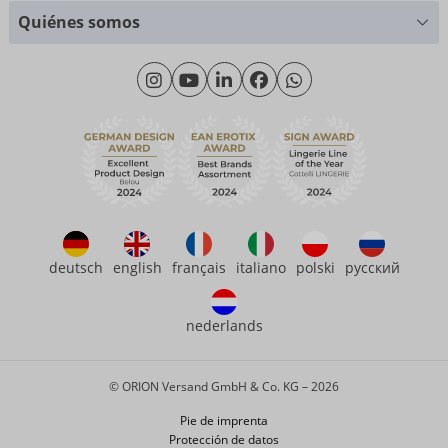
Tablas de tallas
+49 (0)461 50 40 308
Quiénes somos
Ciencia de materiales
Lunes - Jueves: 09:00 - 16:00
Sobre nosotros
Viernes: 09:00 - 15:00
Sostenibilidad
eroFame
Servicio al cliente
Preguntas más frecuentes (FAQ)
deutsch
english
français
italiano
polski
русский
nederlands
© ORION Versand GmbH & Co. KG – 2026
Pie de imprenta
Protección de datos