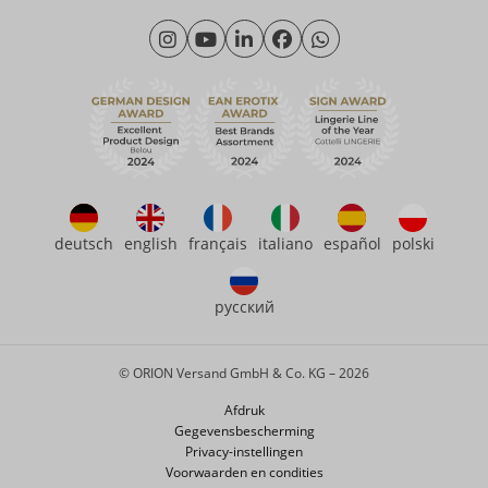
Materialen
Maandag - Donderdag: 09.00 - 16.00 uur
Over ons
Vrijdag: 09.00 - 15.00 uur
Duurzaamheid
eroFame
Contact opnemen met
Veelgestelde vragen (FAQ)
deutsch
english
français
italiano
español
polski
русский
© ORION Versand GmbH & Co. KG – 2026
Afdruk
Gegevensbescherming
Privacy-instellingen
Voorwaarden en condities