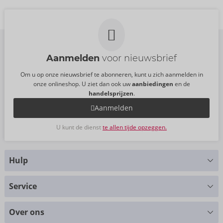
50073210000
50073300000
AVP:
33,00 €
AVP:
160,00 €
Aanmelden
voor nieuwsbrief
Om u op onze nieuwsbrief te abonneren, kunt u zich aanmelden in
onze onlineshop. U ziet dan ook uw
aanbiedingen
en de
handelsprijzen
.
Aanmelden
U kunt de dienst
te allen tijde opzeggen.
Hulp
Hebt u vragen?
Service
Wij helpen u graag verder
Maattabellen
+49 (0)461-5040-308
Over ons