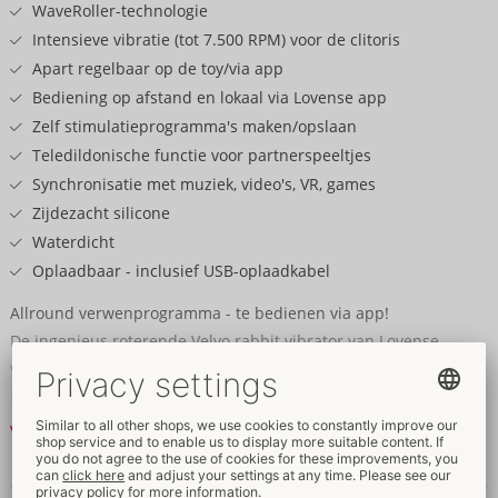
WaveRoller-technologie
Intensieve vibratie (tot 7.500 RPM) voor de clitoris
Apart regelbaar op de toy/via app
Bediening op afstand en lokaal via Lovense app
Zelf stimulatieprogramma's maken/opslaan
Teledildonische functie voor partnerspeeltjes
Synchronisatie met muziek, video's, VR, games
Zijdezacht silicone
Waterdicht
Oplaadbaar - inclusief USB-oplaadkabel
Allround verwenprogramma - te bedienen via app!
De ingenieus roterende Velvo rabbit vibrator van Lovense
verwent je tegelijkertijd van binnen en van buiten. Stil, maar
met enorme kracht! Dankzij de innovatieve WaveRoller-
technologie masseren parelringen onder de zijdezachte sleeve
Verder lezen
de vagina en vooral de G-zone bijzonder intensief en
gelijkmatig. De WaveRoller technologie drijft de parels aan
Gegevens en kenmerken