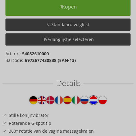
Kopen
Standaard volglijst
Verlanglijstje selecteren
Art. nr.:
54082610000
Barcode:
6972677430838 (EAN-13)
Details
Producttekst
Stille konijnvibrator
Roterende G-spot tip
360° rotatie van de vagina massagekralen