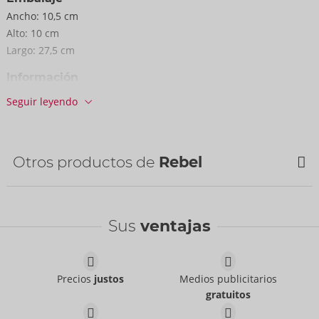
Ancho:
10,5 cm
Alto:
10 cm
Largo:
27,5 cm
Información
EE / caja de cartón:
20
Seguir leyendo
Nº art.:
50066940000
Código de barras:
4024144678433 (EAN-13)
Arancel aduanero:
90191090
Otros productos de
Rebel
País de fabricación:
CN
Disponibilidad
NUEVO
NUEVO
siguiente envío:
33/2026
Sus
ventajas
Precios
justos
Medios publicitarios
gratuitos