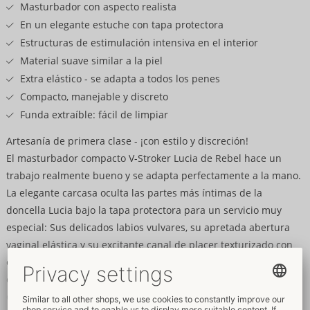
producto
Masturbador con aspecto realista
En un elegante estuche con tapa protectora
Estructuras de estimulación intensiva en el interior
Material suave similar a la piel
Extra elástico - se adapta a todos los penes
Compacto, manejable y discreto
Funda extraíble: fácil de limpiar
Artesanía de primera clase - ¡con estilo y discreción!
El masturbador compacto V-Stroker Lucia de Rebel hace un
trabajo realmente bueno y se adapta perfectamente a la mano.
La elegante carcasa oculta las partes más íntimas de la
doncella Lucia bajo la tapa protectora para un servicio muy
especial: Sus delicados labios vulvares, su apretada abertura
vaginal elástica y su excitante canal de placer texturizado con
estrías y protuberancias. El material suave, similar a la piel,
ofrece una sensacional sensación real, para el máximo placer
durante una paja.