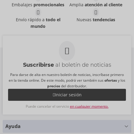
Embalajes
promocionales
Amplia
atención al cliente
Pulsating & Vibrating
Ball Massager with
Masturbator With
Perineum Stimulator
Envío rápido a
todo el
Nuevas
tendencias
Rebel
Opening & Closing
- ORION Brand
mundo
54081560000
Arms
PVR:
49,95 €
Rebel
- ORION Brand
54091010000
PVR:
69,95 €
Suscribirse
al boletín de noticias
Para darse de alta en nuestro boletín de noticias, inscríbase primero
en la tienda online. De este modo, podrá ver también sus
ofertas
y los
precios
del distribuidor.
Iniciar sesión
Puede cancelar el servicio
en cualquier momento.
Ayuda