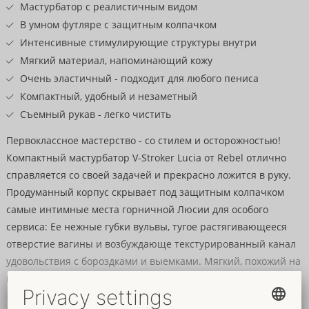
товару
Мастурбатор с реалистичным видом
В умном футляре с защитным колпачком
Интенсивные стимулирующие структуры внутри
Мягкий материал, напоминающий кожу
Очень эластичный - подходит для любого пениса
Компактный, удобный и незаметный
Съемный рукав - легко чистить
Первоклассное мастерство - со стилем и осторожностью!
Компактный мастурбатор V-Stroker Lucia от Rebel отлично
справляется со своей задачей и прекрасно ложится в руку.
Продуманный корпус скрывает под защитным колпачком
самые интимные места горничной Люсии для особого
сервиса: Ее нежные губки вульвы, тугое растягивающееся
отверстие вагины и возбуждающе текстурированный канал
удовольствия с бороздками и выемками. Мягкий, похожий на
кожу материал обеспечивает сенсационные реальные
ощущения - для максимального удовольствия во время