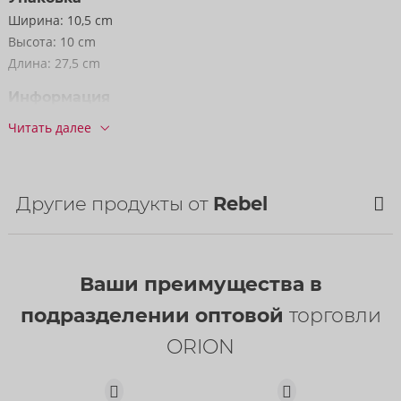
Ширина:
10,5 cm
Высота:
10 cm
Длина:
27,5 cm
Информация
Упак. ед. / коробка:
20
Читать далее
Артикул:
50066940000
Штрихкод:
4024144678433 (EAN-13)
код ТН ВЭД:
90191090
Другие продукты от
Rebel
Страна происхождения:
CN
Доступность
НОВИНКА
НОВИНКА
следующая доставка:
33/2026
Ваши преимущества в
подразделении оптовой
торговли
ORION