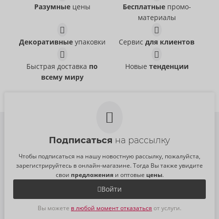
Разумные
цены
Бесплатные
промо-
материалы
Pulsating & Vibrating
Ball Massager with
Masturbator With
Perineum Stimulator
Декоративные
упаковки
Сервис
для клиентов
Rebel
Opening & Closing
- ORION Brand
54081560000
Arms
РРЦ:
49,95 €
Быстрая доставка
по
Новые
тенденции
Rebel
- ORION Brand
54091010000
всему миру
РРЦ:
69,95 €
Подписаться
на рассылку
Чтобы подписаться на нашу новостную рассылку, пожалуйста,
зарегистрируйтесь в онлайн-магазине. Тогда Вы также увидите
свои
предложения
и оптовые
цены
.
Войти
Вы можете
в любой момент отказаться
от услуги.