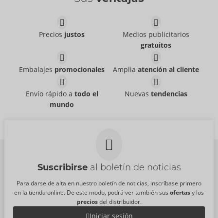
Waterbased
Just Glide
- ORION Brand
06239110000
Precios
justos
Medios publicitarios
PVR:
5,95 €
gratuitos
Tester Orbit
Thruster
Arcwave
Arcwave
07543900000
54094620000
Embalajes
promocionales
Amplia
atención al cliente
PVR:
0,00 €
PVR:
189,00 €
Tester SHARE LITE
Tester BOUNCER
Envío rápido a
todo el
Nuevas
tendencias
Fun Factory
Fun Factory
mundo
07539550000
07541100000
PVR:
0,00 €
PVR:
0,00 €
Suscribirse
al boletín de noticias
Para darse de alta en nuestro boletín de noticias, inscríbase primero
en la tienda online. De este modo, podrá ver también sus
ofertas
y los
precios
del distribuidor.
Iniciar sesión