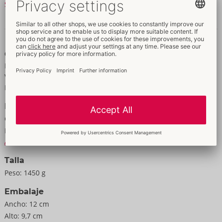
Seguir leyendo
Peso: 1.291 g.
Silicona, ABS.
Datos y propiedades
Características
Para hombre
Varios modos de vibración
Para uso anal
Datos
Color:
negro
Material:
Silikon, ABS
A la información material
Talla
Peso:
1450 g
Embalaje
Ancho:
12 cm
Alto:
9,7 cm