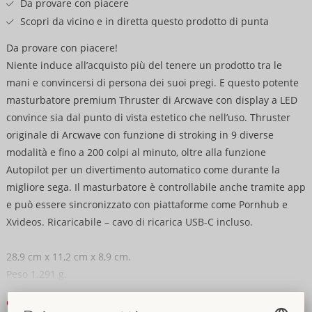
Da provare con piacere
Scopri da vicino e in diretta questo prodotto di punta
Da provare con piacere!
Niente induce all’acquisto più del tenere un prodotto tra le
mani e convincersi di persona dei suoi pregi. E questo potente
masturbatore premium Thruster di Arcwave con display a LED
convince sia dal punto di vista estetico che nell’uso. Thruster
originale di Arcwave con funzione di stroking in 9 diverse
modalità e fino a 200 colpi al minuto, oltre alla funzione
Autopilot per un divertimento automatico come durante la
migliore sega. Il masturbatore è controllabile anche tramite app
e può essere sincronizzato con piattaforme come Pornhub e
Xvideos. Ricaricabile – cavo di ricarica USB-C incluso.
28,9 cm x 11,2 cm x 8,9 cm.
Peso 1.291 g.
Silicone, ABS.
Continua a leggere