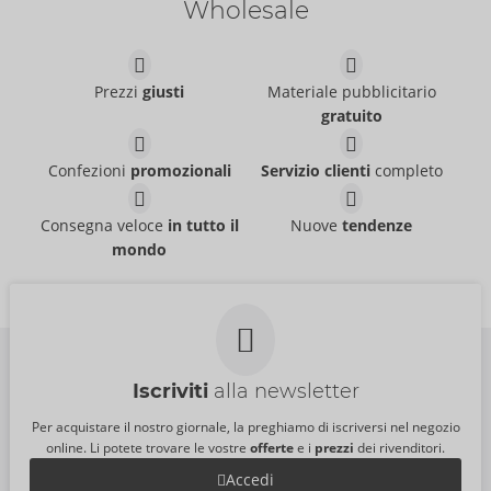
Wholesale
Just Glide
- ORION Brand
06239110000
PI:
5,95 €
Tester Orbit
Thruster
Prezzi
giusti
Materiale pubblicitario
Arcwave
Arcwave
gratuito
07543900000
54094620000
PI:
0,00 €
PI:
189,00 €
Confezioni
promozionali
Servizio clienti
completo
Tester SHARE LITE
Tester BOUNCER
Fun Factory
Fun Factory
07539550000
07541100000
Consegna veloce
in tutto il
Nuove
tendenze
PI:
0,00 €
PI:
0,00 €
mondo
Iscriviti
alla newsletter
Per acquistare il nostro giornale, la preghiamo di iscriversi nel negozio
online. Li potete trovare le vostre
offerte
e i
prezzi
dei rivenditori.
Accedi