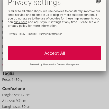
Dati e proprietà
Caratteristiche
Per uomini
Diverse modalità di vibrazione
Per l’uso anale
Dati
Colore:
nero
Materiale:
Silikon, ABS
Alle informazioni materiali
Taglia
Peso:
1450 g
Confezione
Larghezza:
12 cm
Altezza:
9,7 cm
Lunghezza:
30 cm