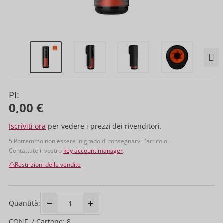
PI:
0,00 €
Iscriviti ora
per vedere i prezzi dei rivenditori.
5 Potremmo non essere in grado di consegnarvi l'articolo.
Contattate il vostro
key account manager
.
Restrizioni delle vendite
Quantità:
CONF. / Cartone: 8