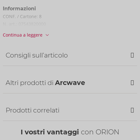
Informazioni
CONF. / Cartone:
8
N. art.:
07543820000
Codice a barre:
4251460636902 (EAN-13)
Continua a leggere
Codice doganale:
90191010
Paese di origine:
CN
Consigli sull’articolo
Bestseller
Altri prodotti di
Arcwave
Prodotti correlati
I vostri vantaggi
con ORION
Water-based