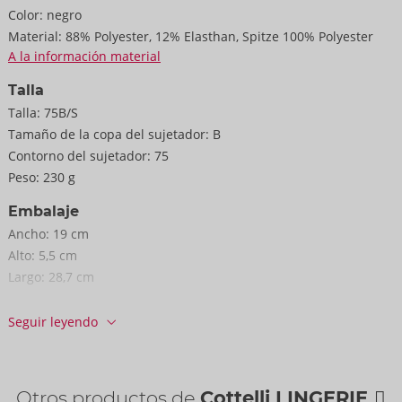
88% poliéster, 12% elastán; tul 100% poliéster.
Color:
negro
Se entrega sin medias.
Material:
88% Polyester, 12% Elasthan, Spitze 100% Polyester
A la información material
Talla
Talla:
75B/S
Tamaño de la copa del sujetador:
B
Contorno del sujetador:
75
Peso:
230 g
Embalaje
Ancho:
19 cm
Alto:
5,5 cm
Largo:
28,7 cm
Información
Seguir leyendo
EE / caja de cartón:
29
Nº art.:
22216671231
Código de barras:
4024144685578 (EAN-13)
Otros productos de
Cottelli LINGERIE
Arancel aduanero:
61143000