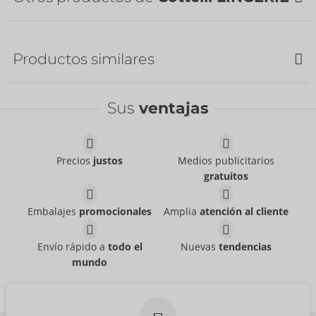
País de fabricación:
CN
NUEVO
Productos similares
Sus
ventajas
Precios
justos
Medios publicitarios
gratuitos
Set
Set
Cottelli LINGERIE
Cottelli LINGERIE
- ORION Brand
- ORION Brand
22157723021
22157561021
Embalajes
promocionales
Amplia
atención al cliente
PVR:
54,95 €
PVR:
49,95 €
Set
Set
Envío rápido a
todo el
Nuevas
tendencias
Cottelli LINGERIE
Cottelli LINGERIE
- ORION Brand
- ORION Brand
mundo
22156401231
22215511231
PVR:
59,95 €
PVR:
79,95 €