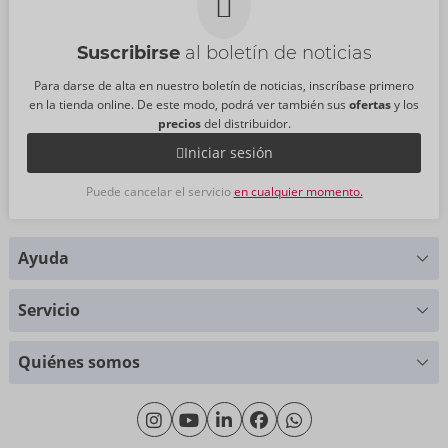
Suscribirse
al boletín de noticias
Para darse de alta en nuestro boletín de noticias, inscríbase primero
en la tienda online. De este modo, podrá ver también sus
ofertas
y los
precios
del distribuidor.
Iniciar sesión
Puede cancelar el servicio
en cualquier momento.
Ayuda
¿Alguna pregunta?
Servicio
Le ayudaremos con mucho gusto
Tablas de tallas
+49 (0)461 50 40 308
Quiénes somos
Ciencia de materiales
Lunes - Jueves: 09:00 - 16:00
Sobre nosotros
Viernes: 09:00 - 15:00
Sostenibilidad