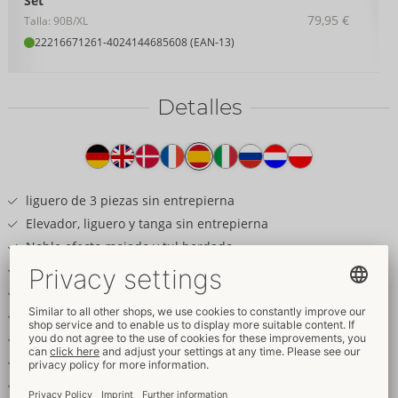
Set
79,95 €
Talla: 90B/XL
22216671261
-
4024144685608 (EAN-13)
Detalles
Texto
del
producto
liguero de 3 piezas sin entrepierna
Elevador, liguero y tanga sin entrepierna
Noble efecto mojado y tul bordado
Decorado con lentejuelas brillantes
Colgante joya corazón en la parte delantera
Copas ligeramente forradas
Seductoramente sin busto
Tirantes ajustables
String tentadoramente abierto en la entrepierna