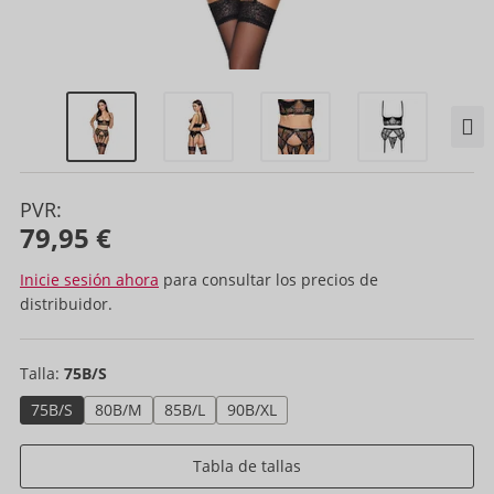
PVR:
79,95 €
Inicie sesión ahora
para consultar los precios de
distribuidor.
Talla:
75B/S
75B/S
80B/M
85B/L
90B/XL
Tabla de tallas