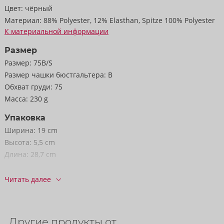
Цвет:
чёрный
Материал:
88% Polyester, 12% Elasthan, Spitze 100% Polyester
88% полиэстера, 12% эластана; тюль 100% полиэстера.
К материальной информации
Поставляется без чулок.
Размер
Размер:
75B/S
Размер чашки бюстгальтера:
B
Обхват груди:
75
Масса:
230 g
Упаковка
Ширина:
19 cm
Высота:
5,5 cm
Длина:
28,7 cm
Информация
Читать далее
Упак. ед. / коробка:
29
Артикул:
22216671231
Штрихкод:
4024144685578 (EAN-13)
Другие продукты от
код ТН ВЭД:
61143000