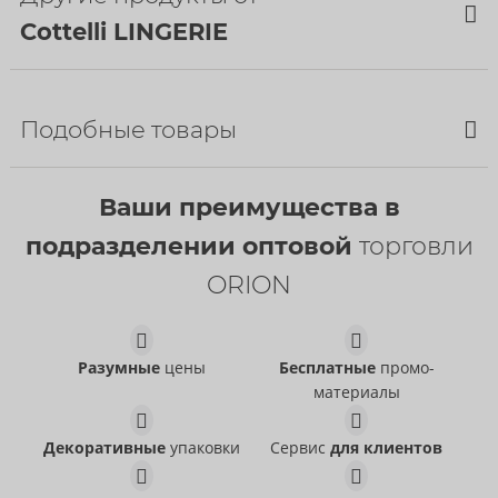
Страна происхождения:
CN
Cottelli LINGERIE
НОВИНКА
Подобные товары
Ваши преимущества в
подразделении оптовой
торговли
ORION
Set
Set
Cottelli LINGERIE
Cottelli LINGERIE
- ORION Brand
- ORION Brand
Разумные
цены
Бесплатные
промо-
22157723021
22157561021
РРЦ:
54,95 €
РРЦ:
49,95 €
материалы
Set
Set
Cottelli LINGERIE
Cottelli LINGERIE
- ORION Brand
- ORION Brand
Декоративные
упаковки
Сервис
для клиентов
22156401231
22215511231
РРЦ:
59,95 €
РРЦ:
79,95 €