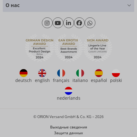
Таблица размеров
+49 (0)461 50 40 308
О нас
Материаловедение
Monday - Thursday: 09:00am - 04:00pm
О нас
Friday: 09:00am - 3:00pm (CET/CEST)
Продолжительность
eroFame
Контакт
Часто задаваемые вопросы (ЧаВо)
deutsch
english
français
italiano
español
polski
nederlands
© ORION Versand GmbH & Co. KG – 2026
Выходные сведения
Защита данных