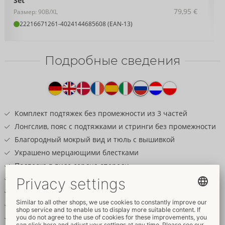
Set
79,95 €
Размер: 90B/XL
22216671261
-
4024144685608 (EAN-13)
Подробные сведения
Текст
к
товару
Комплект подтяжек без промежности из 3 частей
Лонгслив, пояс с подтяжками и стринги без промежности
Благородный мокрый вид и тюль с вышивкой
Украшено мерцающими блестками
Подвеска в виде сердца спереди
Чашечки с легкой подкладкой
Соблазнительно свободный бюст
Регулируемые бретели и подтяжки
Стринги, соблазнительно открытые в промежности