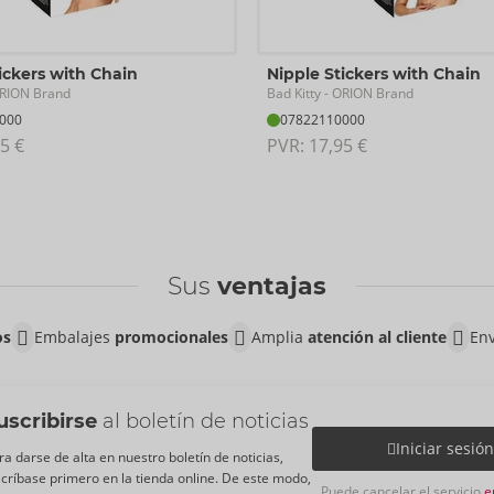
ickers with Chain
Nipple Stickers with Chain
Bad Kitty
RION Brand
- ORION Brand
000
07822110000
5 €
PVR: 
17,95 €
Sus
ventajas
os
Embalajes
promocionales
Amplia
atención al cliente
Env
uscribirse
al boletín de noticias
Iniciar sesió
ra darse de alta en nuestro boletín de noticias,
scríbase primero en la tienda online. De este modo,
Puede cancelar el servicio
e