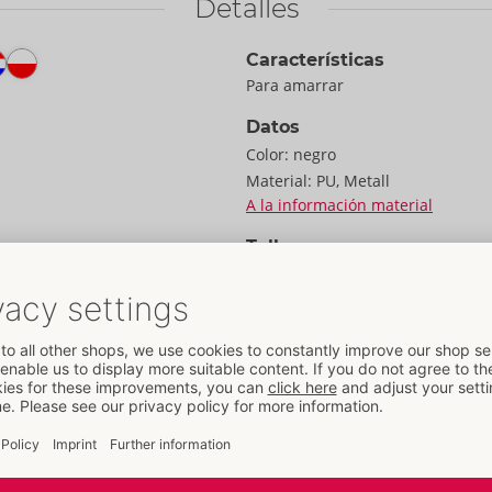
Detalles
Características
Para amarrar
Datos
Color:
negro
Material:
PU, Metall
A la información material
Talla
Largo:
35,0 cm
Peso:
230 g
Embalaje
n un instante!
Ancho:
10,2 cm
movilizadores de puerta
Alto:
5,8 cm
de un robusto material
Largo:
14,2 cm
osas de puerta están
re la puerta abierta y
Información
 Las suaves esposas
EE / caja de cartón:
48