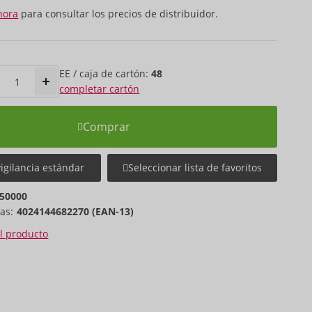
hora
para consultar los precios de distribuidor.
EE / caja de cartón:
48
completar cartón
Comprar
vigilancia estándar
Seleccionar lista de favoritos
50000
as:
4024144682270 (EAN-13)
el producto