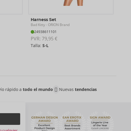
Chai
Harness Set
Bad K
Bad Kitty
- ORION Brand
07
24938611101
PVR:
PVR: 
79,95 €
Talla:
S-L
ío rápido a
todo el mundo
Nuevas
tendencias
n
n cualquier