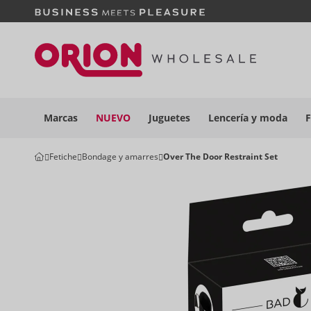
Marcas
NUEVO
Juguetes
Lencería y
moda
F
Fetiche
Bondage y amarres
Over The Door Restraint Set