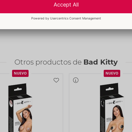
ro y se ajustan para
Nº art.:
50069450000
 Después de su uso, los
Código de barras:
pacio. Perfecto para
4024144682270 (EAN-13)
Seguir leyendo
Arancel aduanero:
39269097
País de fabricación:
CN
pie/colgado):
 que puede desplegarse
Otros productos de
Bad Kitty
NUEVO
NUEVO
6-28 cm.