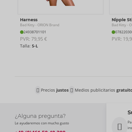
Harness
Nipple St
Bad Kitty
Bad Kitty
- ORION Brand
- O
24938701101
07822030
PVR: 
79,95 €
PVR: 
19,9
Talla:
S-L
Precios
justos
Medios publicitarios
gratuit
S
¿Alguna pregunta?
Pa
Le ayudaremos con mucho gusto
in