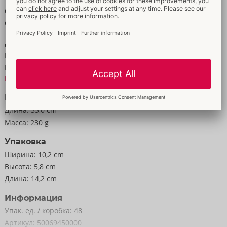
небольших квартир и незаметного использования.
Свойства
Оковы и фиксаторы
Упаковка продукта с двумя вариантами презентации (стоя/
Данные
вися):
Цвет:
чёрный
Новая упаковка Bad Kitty имеет откидную крышку, которую
Материал:
PU, Metall
можно легко откинуть для подвесной презентации.
К материальной информации
Ограничитель двери (ремешок) длиной 35 см каждый.
Размер
Наручник шириной 6,5 см, окружность регулируется в
Длина:
35,0 cm
пределах 16-28 см.
Масса:
230 g
Вес 190 г.
Упаковка
Полиуретан, металл, ПВХ.
Ширина:
10,2 cm
Высота:
5,8 cm
Длина:
14,2 cm
Информация
Упак. ед. / коробка:
48
Артикул:
50069450000