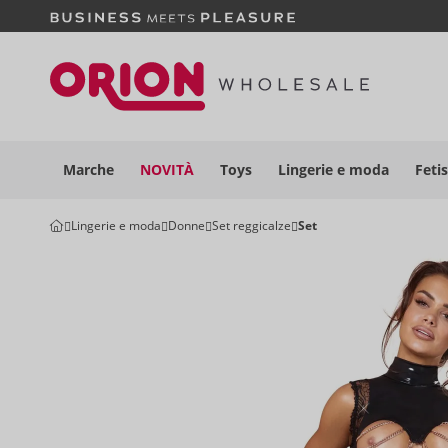
Marche
NOVITÀ
Toys
Lingerie e moda
Feti
Lingerie e moda
Donne
Set reggicalze
Set