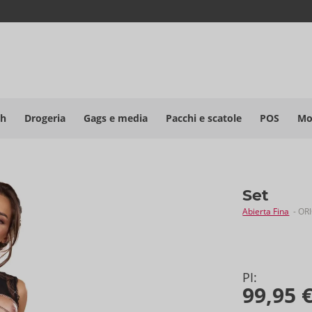
sh
Drogeria
Gags e media
Pacchi e scatole
POS
Mo
Set
Abierta Fina
- OR
PI:
99,95 