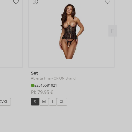
Bod
Set
Abier
Abierta Fina
- ORION Brand
26
22515581021
PI: 
8
PI: 
79,95 €
S
C/XL
S
M
L
XL