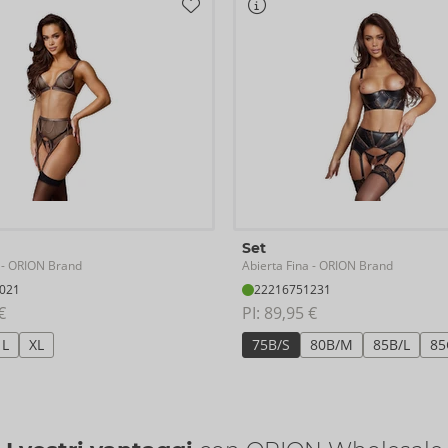
Set
Abierta Fina
- ORION Brand
- ORION Brand
021
22216751231
€
PI: 
89,95 €
L
XL
75B/S
80B/M
85B/L
85