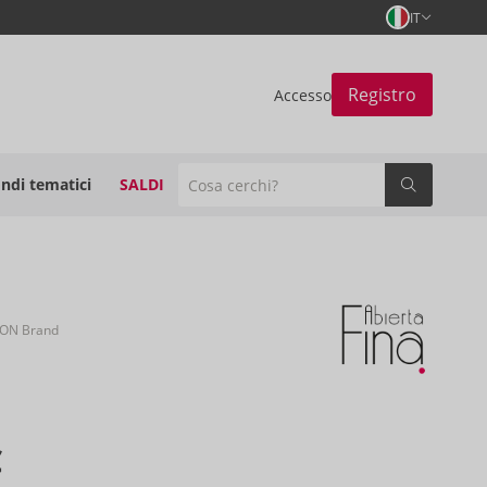
IT
Registro
Accesso
ndi tematici
SALDI
ION Brand
€