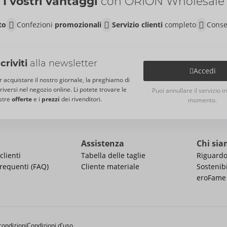
I vostri vantaggi
con ORION Wholesale
to
Confezioni
promozionali
Servizio clienti
completo
Conse
scriviti
alla newsletter
Accedi
r acquistare il nostro giornale, la preghiamo di
criversi nel negozio online. Li potete trovare le
Puoi annullare il servizio i
stre
offerte
e i
prezzi
dei rivenditori.
momento.
Assistenza
Chi si
clienti
Tabella delle taglie
Riguardo
equenti (FAQ)
Cliente materiale
Sostenibi
eroFame
condizioni
Condizioni d'uso