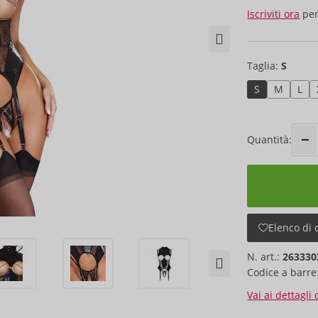
Iscriviti ora
per
Taglia:
S
S
M
L
Quantità:
Elenco di 
N. art.:
263330
Codice a barre
Vai ai dettagli