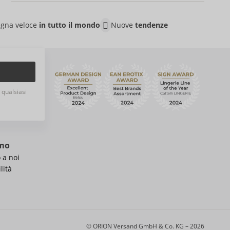
gna veloce
in tutto il mondo
Nuove
tendenze
n qualsiasi
amo
 a noi
lità
© ORION Versand GmbH & Co. KG – 2026