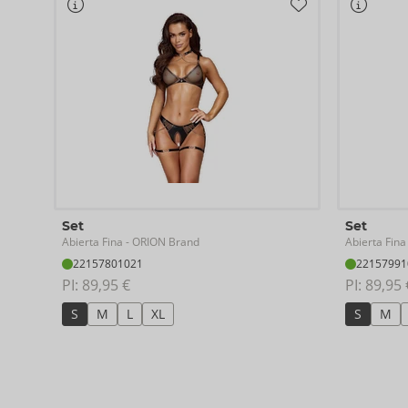
88% poliestere, 12% elastan; tulle 100% poliestere.
Set
Set
Abierta Fina
Abierta Fina
- ORION Brand
22157801021
22157991
PI: 
89,95 €
PI: 
89,95 
S
M
L
XL
S
M