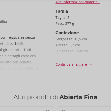
Alle informazioni materiali
Taglia
Taglia:
S
ilità
Peso:
377 g
Confezione
a con reggicalze senza
Larghezza:
15,5 cm
ti di occhielli
Altezza:
5,7 cm
ul giromanica. Tutti
Lunghezza:
21,8 cm
ne e dettagli color oro
Informazioni
lo alto con colletto
Continua a leggere
CONF. / Cartone:
31
a a gancio sul colletto e
N. art.:
26333021021
à aderente alla pelle. I
Codice a barre:
incorniciano sensualmente
4024144692316 (EAN-13)
he essere
Codice doganale:
62129000
ezza. Il piccolo
Altri prodotti di
Abierta Fina
Paese di origine:
CN
Seduce e stimola con