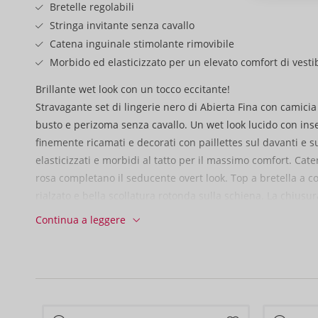
Bretelle regolabili
Stringa invitante senza cavallo
Catena inguinale stimolante rimovibile
Morbido ed elasticizzato per un elevato comfort di vestib
Brillante wet look con un tocco eccitante!
Stravagante set di lingerie nero di Abierta Fina con camici
busto e perizoma senza cavallo. Un wet look lucido con inser
finemente ricamati e decorati con paillettes sul davanti e s
elasticizzati e morbidi al tatto per il massimo comfort. Cate
rosa completano il seducente overt look. Top a bretella a col
rialzato e bella scollatura rotonda sulla schiena. La chiusur
sulla schiena può essere regolata per ottenere una vestibilit
Continua a leggere
tagli elasticizzati con anello di collegamento sul davanti 
i singoli seni. Sul seno pendono 6 catene, che possono anc
completamente rimosse. Le bretelle sono regolabili in lungh
perizoma in tulle completa l'eccitante look del reggicalze. 
una catena staccabile nel cavallo aperto.