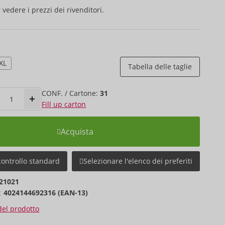
 vedere i prezzi dei rivenditori.
XL
Tabella delle taglie
CONF. / Cartone:
31
Fill up carton
Acquista
controllo standard
Selezionare l'elenco dei preferiti
21021
:
4024144692316 (EAN-13)
 del prodotto