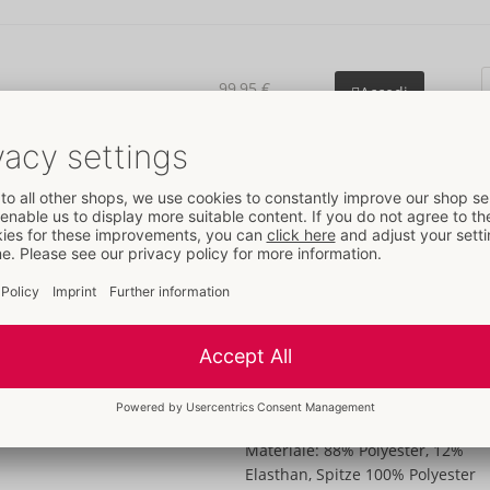
99,95 €
Accedi
Dettagli
Caratteristiche
Per donne
Aperto sul cavallo
Design con seno scoperto
In/con pizzo
Dati
Colore:
nero
Materiale:
88% Polyester, 12%
Elasthan, Spitze 100% Polyester