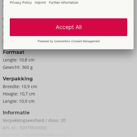
Kenmerken
10,8 x 10,8 x 10,6 cm (zeer elastisch).
Voor mannen
Gewicht 340 g.
Gegevens
Elastomeer, ABS, PC.
Kleur:
wit
Materiaal:
Elastomer, ABS, PC
Naar de materiële informatie
Formaat
Lengte:
10,8 cm
Gewicht:
360 g
Verpakking
Breedte:
10,9 cm
Hoogte:
10,7 cm
Lengte:
10,9 cm
Informatie
Verpakkings­eenheid / doos:
20
Art. nr.:
50079840000
Barcode:
4573633990698 (EAN-13)