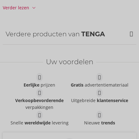
Tariefnummer douane:
90191090
Verder lezen
Land van herkomst:
JP
Verdere producten van
TENGA
Uw voordelen
Eerlijke
prijzen
Gratis
advertentiemateriaal
Verkoopbevorderende
Uitgebreide
klantenservice
verpakkingen
3Dx ZEN
3Dx SPIRAL
TENGA
TENGA
Snelle
wereldwijde
levering
Nieuwe
trends
50079330000
50079410000
AVP:
49,95 €
AVP:
49,95 €