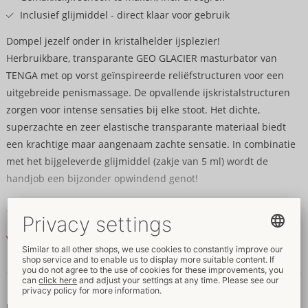
Inclusief glijmiddel - direct klaar voor gebruik
Dompel jezelf onder in kristalhelder ijsplezier!
Herbruikbare, transparante GEO GLACIER masturbator van
TENGA met op vorst geïnspireerde reliëfstructuren voor een
uitgebreide penismassage. De opvallende ijskristalstructuren
zorgen voor intense sensaties bij elke stoot. Het dichte,
superzachte en zeer elastische transparante materiaal biedt
een krachtige maar aangenaam zachte sensatie. In combinatie
met het bijgeleverde glijmiddel (zakje van 5 ml) wordt de
handjob een bijzonder opwindend genot!
Voor een gemakkelijke reiniging kan de zeer elastische GEO
GLACIER eenvoudig binnenstebuiten worden gekeerd en
Verder lezen
afgespoeld onder helder water. De masturbator kan hygiënisch
gedroogd worden op het droogrekje dat geïntegreerd is in de
Gegevens en kenmerken
stijlvolle verpakkingsdoos.