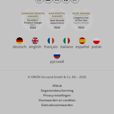
Vrijdag: 09.00 - 15.00 uur
Duurzaamheid
eroFame
Contact opnemen met
Veelgestelde vragen (FAQ)
deutsch
english
français
italiano
español
polski
русский
© ORION Versand GmbH & Co. KG – 2026
Afdruk
Gegevensbescherming
Privacy-instellingen
Voorwaarden en condities
Gebruiksvoorwaarden