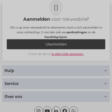
Aanmelden
voor nieuwsbrief
Om u op onze nieuwsbrief te abonneren, kunt u zich aanmelden in
onze onlineshop. U ziet dan ook uw
aanbiedingen
en de
handelsprijzen
.
Aanmelden
U kunt de dienst
te allen tijde opzeggen.
Hulp
Hebt u vragen?
Service
Wij helpen u graag verder
Maattabellen
+49 (0)461-5040-308
Over ons
Materialen
Maandag - Donderdag: 09.00 - 16.00 uur
Over ons