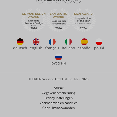
Vrijdag: 09.00 - 15.00 uur
Duurzaamheid
eroFame
Contact opnemen met
Veelgestelde vragen (FAQ)
deutsch
english
français
italiano
español
polski
русский
© ORION Versand GmbH & Co. KG – 2026
Afdruk
Gegevensbescherming
Privacy-instellingen
Voorwaarden en condities
Gebruiksvoorwaarden