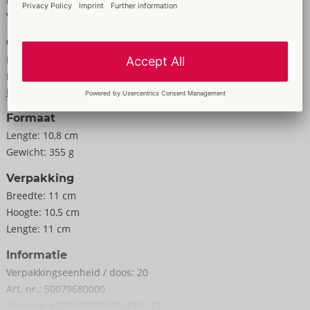
Kenmerken
Gewicht 340 g.
Voor mannen
Elastomeer, ABS, PC.
Gegevens
Kleur:
wit
Materiaal:
Elastomer, ABS, PC
Naar de materiële informatie
Formaat
Lengte:
10,8 cm
Gewicht:
355 g
Verpakking
Breedte:
11 cm
Hoogte:
10,5 cm
Lengte:
11 cm
Informatie
Verpakkings­eenheid / doos:
20
Art. nr.:
50079680000
Barcode:
4573633990674 (EAN-13)