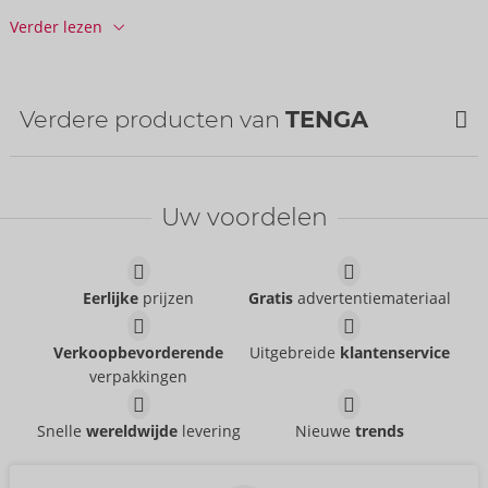
Tariefnummer douane:
90191090
Verder lezen
Land van herkomst:
JP
Verdere producten van
TENGA
Uw voordelen
Eerlijke
prijzen
Gratis
advertentiemateriaal
Verkoopbevorderende
Uitgebreide
klantenservice
verpakkingen
3Dx ZEN
3Dx SPIRAL
TENGA
TENGA
Snelle
wereldwijde
levering
Nieuwe
trends
50079330000
50079410000
AVP:
49,95 €
AVP:
49,95 €