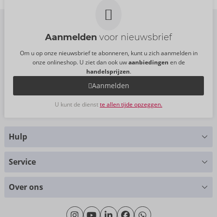
Aanmelden
voor nieuwsbrief
Om u op onze nieuwsbrief te abonneren, kunt u zich aanmelden in
onze onlineshop. U ziet dan ook uw
aanbiedingen
en de
handelsprijzen
.
Aanmelden
U kunt de dienst
te allen tijde opzeggen.
Hulp
Hebt u vragen?
Service
Wij helpen u graag verder
Maattabellen
+49 (0)461-5040-308
Over ons
Materialen
Maandag - Donderdag: 09.00 - 16.00 uur
Over ons