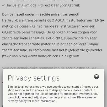
Inclusief glijmiddel - direct klaar voor gebruik
Dompel jezelf onder in zachte golven van genot!
Herbruikbare, transparante GEO AQUA masturbator van TENGA
met op de oceaan geïnspireerde reliëfstructuren voor een
uitgebreide penismassage. De gebogen golven zorgen voor
zachte sensuele sensaties. Het dichte, superzachte en zeer
elastische transparante materiaal biedt een onvergelijkbaar
zachte sensatie. In combinatie met het bijgeleverde glijmiddel
(zakje van 5 ml) wordt handjob een uniek genot!
Voor een gemakkelijke reiniging kan de zeer elastische GEO
AQUA eenvoudig binnenstebuiten worden gekeerd en
afgespoeld onder helder water. De masturbator kan hygiënisch
Verder lezen
gedroogd worden op het droogrekje dat geïntegreerd is in de
stijlvolle verpakkingsdoos.
Gegevens en kenmerken
10,8 x 10,8 x 10,6 cm (zeer elastisch).