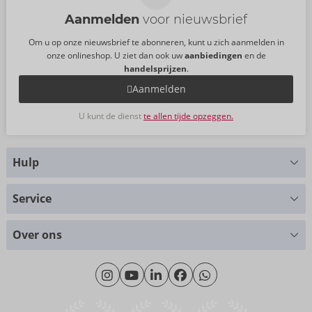
Aanmelden
voor nieuwsbrief
Om u op onze nieuwsbrief te abonneren, kunt u zich aanmelden in
onze onlineshop. U ziet dan ook uw
aanbiedingen
en de
handelsprijzen
.
Aanmelden
U kunt de dienst
te allen tijde opzeggen.
Hulp
Hebt u vragen?
Service
Wij helpen u graag verder
Maattabellen
+49 (0)461-5040-308
Over ons
Materialen
Maandag - Donderdag: 09.00 - 16.00 uur
Over ons
Vrijdag: 09.00 - 15.00 uur
Duurzaamheid
eroFame