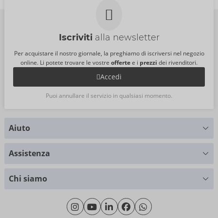
Iscriviti
alla newsletter
Per acquistare il nostro giornale, la preghiamo di iscriversi nel negozio
online. Li potete trovare le vostre
offerte
e i
prezzi
dei rivenditori.
Accedi
Puoi annullare il servizio in qualsiasi momento.
Aiuto
Hai delle domande?
Assistenza
Ti forniamo supporto
Tabella delle taglie
+49 (0)461 50 40 308
Chi siamo
Cliente materiale
Lunedì - Giovedì: 09:00 - 16:00
Riguardo a noi
Venerdì: 09:00 - 15:00
Sostenibilità