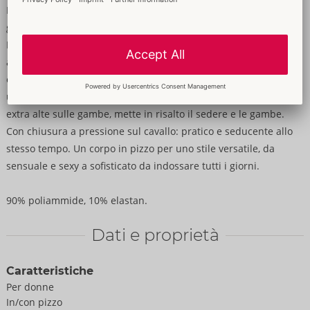
Pizzo pregiato - sexy al momento ed elegante nella vita di tutti i
giorni!
Body a maniche lunghe di Cottelli LINGERIE con piccolo collo
alto. Realizzato interamente in pregiato pizzo nero
ornamentale. Elasticizzato e morbido su tutta la superficie per
un elevato livello di comfort. Lo stile riostringente, con aperture
extra alte sulle gambe, mette in risalto il sedere e le gambe.
Con chiusura a pressione sul cavallo: pratico e seducente allo
stesso tempo. Un corpo in pizzo per uno stile versatile, da
sensuale e sexy a sofisticato da indossare tutti i giorni.
90% poliammide, 10% elastan.
Dati e proprietà
Caratteristiche
Per donne
In/con pizzo