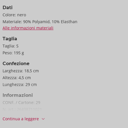
Dati
Colore:
nero
Materiale:
90% Polyamid, 10% Elasthan
Alle informazioni materiali
Taglia
Taglia:
S
Peso:
195 g
Confezione
Larghezza:
18,5 cm
Altezza:
4,5 cm
Lunghezza:
29 cm
Informazioni
CONF. / Cartone:
29
N. art.:
26438711021
Codice a barre:
4024144684854 (EAN-13)
Continua a leggere
Codice doganale:
61089200