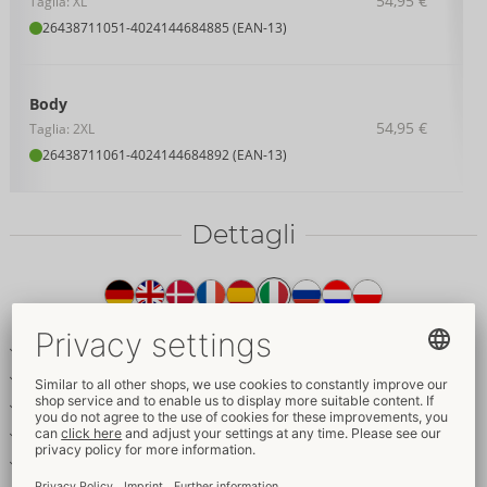
54,95 €
Taglia: XL
26438711051
-
4024144684885 (EAN-13)
Body
54,95 €
Taglia: 2XL
26438711061
-
4024144684892 (EAN-13)
Dettagli
Testo
del
prodotto
Riobody con maniche lunghe e collo alto
Realizzato interamente in pregiato pizzo ornamentale
Taglio extra alto sulle gambe
Chiusura con bottoni a pressione sul cavallo
Morbidi ed elasticizzati per un elevato comfort di vestibilità