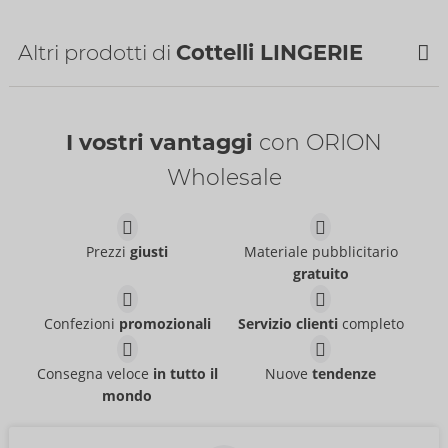
Paese di origine:
CN
Disponibilità
Altri prodotti di
Cottelli LINGERIE
prossima consegna:
52/2026
NOVITÀ
I vostri vantaggi
con ORION
Wholesale
Prezzi
giusti
Materiale pubblicitario
gratuito
Set
Set
Confezioni
promozionali
Servizio clienti
completo
Cottelli LINGERIE
Cottelli LINGERIE
- ORION Brand
- ORION Brand
22157723041
22157561021
Consegna veloce
in tutto il
Nuove
tendenze
PI:
54,95 €
PI:
49,95 €
mondo