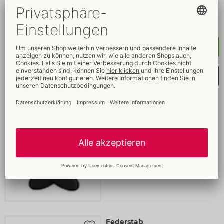
Ohne Verkaufsverpackung
24915321000
UVP: 
12,95 €
Kaufen
Merkliste auswählen
Federstab