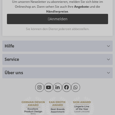
Um unseren Newsletter zu abonnieren, melden Sie sich bitte im
Onlineshop an. Dann sehen Sie auch Ihre
Angebote
und die
Händlerpreise
.
Anmelden
Sie können den Dienst jederzeit abbestellen.
Hilfe
Sie haben Fragen?
Service
Wir helfen Ihnen gern weiter
Größentabellen
+49 (0)461 50 40 308
Über uns
Materialkunde
Montag - Donnerstag: 09:00 - 16:00 Uhr
Wir über uns
Freitag: 09:00 - 15:00 Uhr
Nachhaltigkeit
eroFame
Kontakt
Häufige Fragen