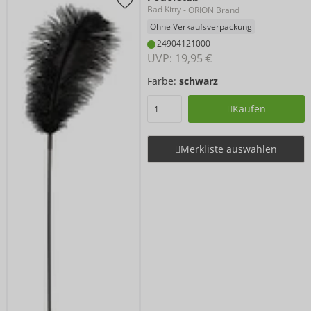
Bad Kitty
- ORION Brand
Ohne Verkaufsverpackung
24904121000
UVP: 
19,95 €
Farbe:
schwarz
Kaufen
Merkliste auswählen