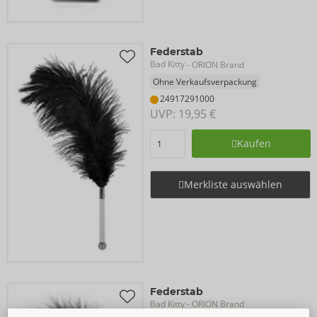
Federstab
Bad Kitty
- ORION Brand
Ohne Verkaufsverpackung
24917291000
UVP: 
19,95 €
Kaufen
Merkliste auswählen
Federstab
Bad Kitty
- ORION Brand