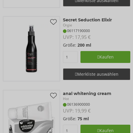
Merkliste auswählen
Secret Seduction Elixir
Orgie
06117190000
UVP: 
17,95 €
Größe:
200 ml
Kaufen
Merkliste auswählen
anal whitening cream
Hot
06136900000
UVP: 
19,99 €
Größe:
75 ml
Kaufen