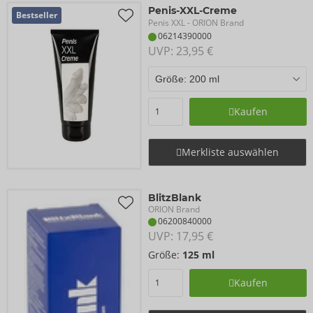
Penis-XXL-Creme
Bestseller
Penis XXL
- ORION Brand
06214390000
UVP: 
23,95 €
Kaufen
Merkliste auswählen
BlitzBlank
ORION Brand
06200840000
UVP: 
17,95 €
Größe:
125 ml
Kaufen