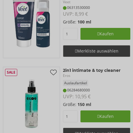
Veet
06313530000
UVP: 
8,99 €
Größe:
100 ml
Kaufen
Merkliste auswählen
2in1 intimate & toy cleaner
SALE
Eros
Auslaufartikel
06284680000
UVP: 
10,95 €
Größe:
150 ml
Kaufen