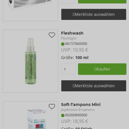
Merkliste auswählen
Fleshwash
Fleshlight
06157060000
UVP: 
10,95 €
Größe:
100 ml
Kaufen
Merkliste auswählen
Soft-Tampons Mini
Joydivision Eropharm
06300890000
UVP: 
18,95 €
Größe:
10 Stück