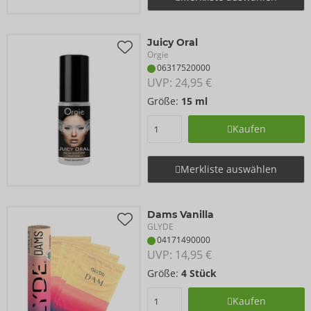
Juicy Oral
Orgie
06317520000
UVP: 
24,95 €
Größe:
15 ml
Kaufen
Merkliste auswählen
Dams Vanilla
GLYDE
04171490000
UVP: 
14,95 €
Größe:
4 Stück
Kaufen