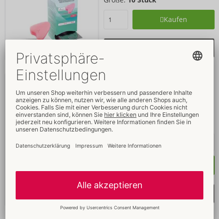
Kaufen
Merkliste auswählen
Soft-Tampons normal
Joydivision Eropharm
Ohne Verkaufsverpackung
06300630000
UVP: 
65,95 €
Kaufen
Merkliste auswählen