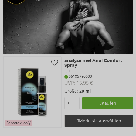
analyse me! Anal Comfort
Spray
pjur
06185780000
UVP: 
15,95 €
Größe:
20 ml
Kaufen
Merkliste auswählen
Rabattaktion