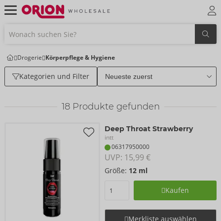
Drogerie
Körperpflege & Hygiene
Kategorien und Filter
18
Produkte gefunden
Deep Throat Strawberry
intt
06317950000
UVP: 
15,99 €
Größe:
12 ml
Kaufen
Merkliste auswählen