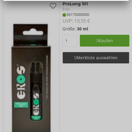
ProLong 101
Eros
06170080000
UVP: 
19,95 €
Größe:
30 ml
Kaufen
Merkliste auswählen