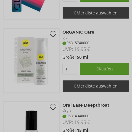
Merkliste auswählen
ORGANIC Care
pjur
06315740000
UVP: 
19,95 €
Größe:
50 ml
Kaufen
Merkliste auswählen
Oral Ease Deepthroat
Orgie
06314340000
UVP: 
19,95 €
Größe:
15 ml