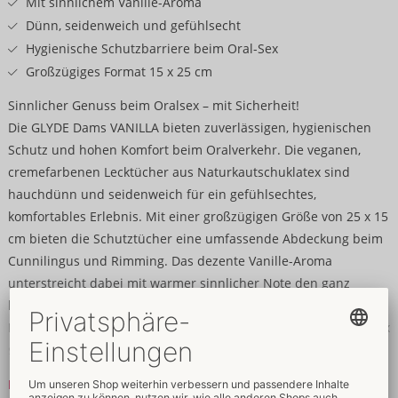
Mit sinnlichem Vanille-Aroma
Dünn, seidenweich und gefühlsecht
Hygienische Schutzbarriere beim Oral-Sex
Großzügiges Format 15 x 25 cm
Sinnlicher Genuss beim Oralsex – mit Sicherheit!
Die GLYDE Dams VANILLA bieten zuverlässigen, hygienischen
Schutz und hohen Komfort beim Oralverkehr. Die veganen,
cremefarbenen Lecktücher aus Naturkautschuklatex sind
hauchdünn und seidenweich für ein gefühlsechtes,
komfortables Erlebnis. Mit einer großzügigen Größe von 25 x 15
cm bieten die Schutztücher eine umfassende Abdeckung beim
Cunnilingus und Rimming. Das dezente Vanille-Aroma
unterstreicht dabei mit warmer sinnlicher Note den ganz
besonderen Moment. Für maximale Hygiene sind die
Lecktücher einzeln verpackt und in der praktischen, runden Box
schnell einsatzbereit.
Mehr lesen
4 Stück.