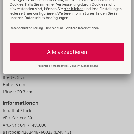
Daten & Eigenschaften
Daten
Material:
Naturkautschuklatex
Zur Materialkunde
Größe
Gewicht:
85 g
Verpackung
Breite:
5 cm
Höhe:
5 cm
Länge:
20,3 cm
Informationen
Inhalt:
4 Stück
VE / Karton:
50
Art.-Nr.:
04171490000
Barcode:
4262446760023 (EAN-13)