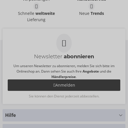
04171300000
UVP:
14,95 €
Oral Dams
Schnelle
weltweite
Neue
Trends
Größe:
4 Stück
Dams Mix
Loovara
Lieferung
GLYDE
04171650000
04171300000
UVP:
15,95 €
UVP:
14,95 €
Größe:
3 Stück
Größe:
4 Stück
Newsletter
abonnieren
Um unseren Newsletter zu abonnieren, melden Sie sich bitte im
Onlineshop an. Dann sehen Sie auch Ihre
Angebote
und die
Händlerpreise
.
Anmelden
Sie können den Dienst jederzeit abbestellen.
Hilfe