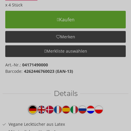
x
4
Stück
Kaufen
Merken
Merkliste auswählen
Art.-Nr.:
04171490000
Barcode:
4262446760023 (EAN-13)
Details
Produkttext
Vegane Lecktücher aus Latex