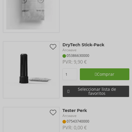
DryTech Stick-Pack
Arcwave
05386630000
PVR: 
9,90 €
Comprar
Seleccionar lista de
favoritos
Tester Perk
Arcwave
07543740000
PVR: 
0,00 €