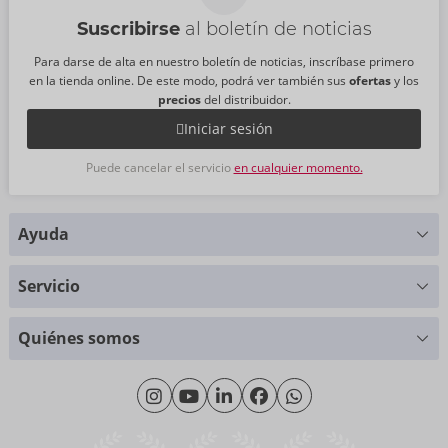
Suscribirse
al boletín de noticias
Para darse de alta en nuestro boletín de noticias, inscríbase primero
en la tienda online. De este modo, podrá ver también sus
ofertas
y los
precios
del distribuidor.
Iniciar sesión
Puede cancelar el servicio
en cualquier momento.
Ayuda
¿Alguna pregunta?
Servicio
Le ayudaremos con mucho gusto
Tablas de tallas
+49 (0)461 50 40 308
Quiénes somos
Ciencia de materiales
Lunes - Jueves: 09:00 - 16:00
Sobre nosotros
Viernes: 09:00 - 15:00
Sostenibilidad