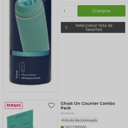
Comprar
Seleccionar lista de
favoritos
Ghost On Counter Combo
REBAJAS
Pack
Arcwave
Artículo discontinuado
50022900000