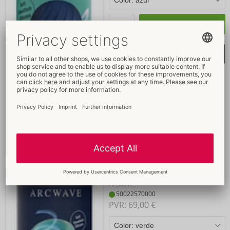
Comprar
Seleccionar lista de
favoritos
Pow
Arcwave
50022570000
PVR: 
69,00 €