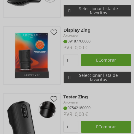
Seleccionar lista de
favoritos
Display Zing
Arcwave
09187760000
PVR: 
0,00 €
Comprar
Seleccionar lista de
favoritos
Tester Zing
Arcwave
07542180000
PVR: 
0,00 €
Comprar