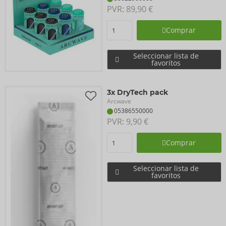
PVR: 
89,90 €
Comprar
Seleccionar lista de
favoritos
3x DryTech pack
Arcwave
05386550000
PVR: 
9,90 €
Comprar
Seleccionar lista de
favoritos