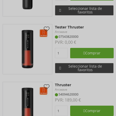
Seleccionar lista de
favoritos
Tester Thruster
Arcwave
07543820000
PVR: 
0,00 €
Comprar
Seleccionar lista de
favoritos
Thruster
Arcwave
54094620000
PVR: 
189,00 €
Comprar