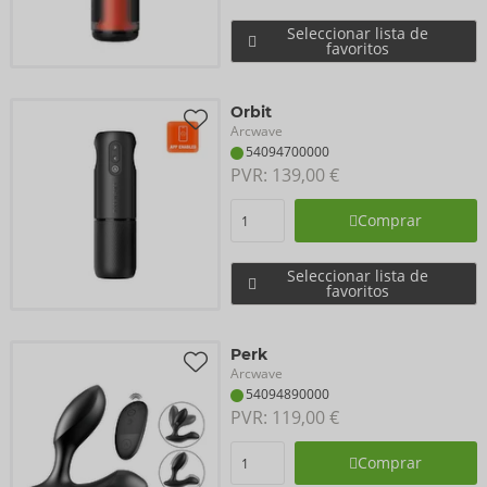
Seleccionar lista de
favoritos
Orbit
Arcwave
54094700000
PVR: 
139,00 €
Comprar
Seleccionar lista de
favoritos
Perk
Arcwave
54094890000
PVR: 
119,00 €
Comprar