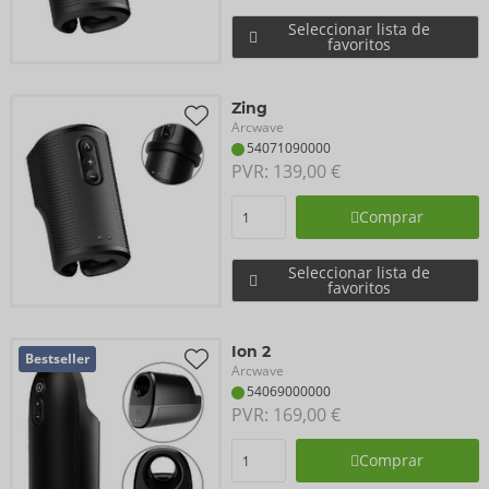
Seleccionar lista de
favoritos
Zing
Arcwave
54071090000
PVR: 
139,00 €
Comprar
Seleccionar lista de
favoritos
Ion 2
Bestseller
Arcwave
54069000000
PVR: 
169,00 €
Comprar