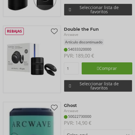
Seleccionar lista de
favoritos
Double the Fun
REBAJAS
Arcwave
Artículo discontinuado
54033320000
PVR: 
189,00 €
Comprar
Seleccionar lista de
favoritos
Ghost
Arcwave
50022730000
PVR: 
14,90 €