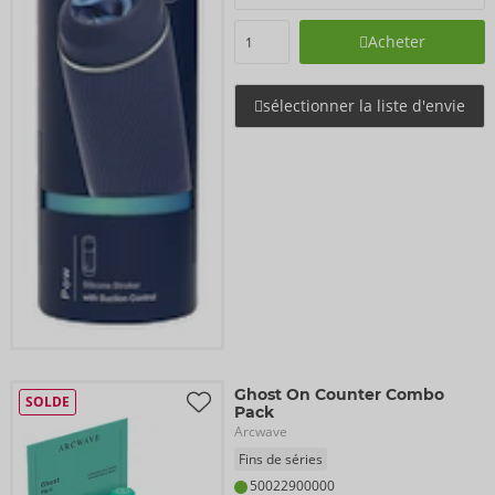
Acheter
sélectionner la liste d'envie
Ghost On Counter Combo
SOLDE
Pack
Arcwave
Fins de séries
50022900000