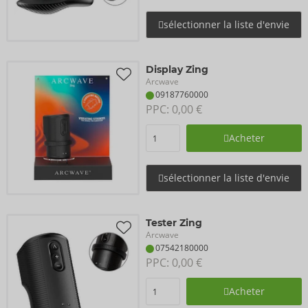
sélectionner la liste d'envie
Display Zing
Arcwave
09187760000
PPC: 
0,00 €
Acheter
sélectionner la liste d'envie
Tester Zing
Arcwave
07542180000
PPC: 
0,00 €
Acheter