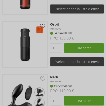
sélectionner la liste d'envie
Orbit
Arcwave
54094700000
PPC: 
139,00 €
Acheter
sélectionner la liste d'envie
Perk
Arcwave
54094890000
PPC: 
119,00 €
Acheter