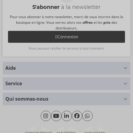
S'abonner
à la newsletter
Pour vous abonner à notre newsletter, merci de vous inscrire dans la
boutique en ligne. Vous verrez alors vos
offres
et les
prix
des
distributeurs.
Connexion
Vous pouvez résilier le service à tout moment.
Aide
Vous avez des questions ?
Service
Nous nous faisons un plaisir de vous aider
Tableau des tailles
+49 (0)461 50 40 308
Qui sommes-nous
Science des matériaux
Lundi - Jeudi: 09h00 - 16h00
Qui sommes-nous
Vendredi: 09h00 - 15h00
Durabilité
eroFame
Service client