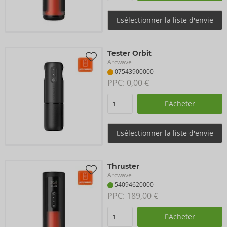
sélectionner la liste d'envie
Tester Orbit
Arcwave
07543900000
PPC: 
0,00 €
Acheter
sélectionner la liste d'envie
Thruster
Arcwave
54094620000
PPC: 
189,00 €
Acheter