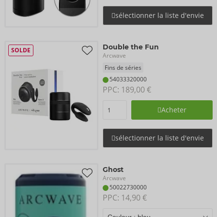
sélectionner la liste d'envie
Double the Fun
SOLDE
Arcwave
Fins de séries
54033320000
PPC: 
189,00 €
Acheter
sélectionner la liste d'envie
Ghost
Arcwave
50022730000
PPC: 
14,90 €