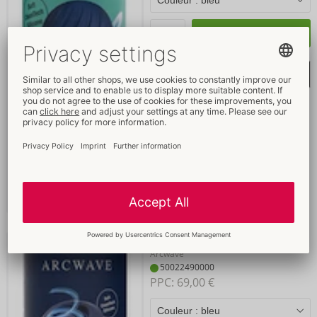
Acheter
sélectionner la liste d'envie
Pow
Arcwave
50022490000
PPC: 
69,00 €