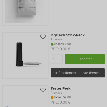
DryTech Stick-Pack
Arcwave
05386630000
PPC: 
9,90 €
Acheter
sélectionner la liste d'envie
Tester Perk
Arcwave
07543740000
PPC: 
0,00 €