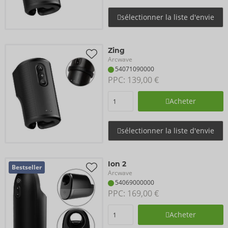
sélectionner la liste d'envie
Zing
Arcwave
54071090000
PPC: 
139,00 €
Acheter
sélectionner la liste d'envie
Ion 2
Bestseller
Arcwave
54069000000
PPC: 
169,00 €
Acheter