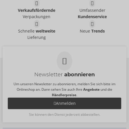
Verkaufsfördernde
Umfassender
Verpackungen
Kundenservice
Wundertüte für SIE
International Surprise
Schnelle
weltweite
Neue
Trends
ORION Brand
Bag
Lieferung
06361690000
ORION Brand
UVP:
14,95 €
06361850000
UVP:
16,95 €
Newsletter
abonnieren
Um unseren Newsletter zu abonnieren, melden Sie sich bitte im
Onlineshop an. Dann sehen Sie auch Ihre
Angebote
und die
Händlerpreise
.
Anmelden
Sie können den Dienst jederzeit abbestellen.