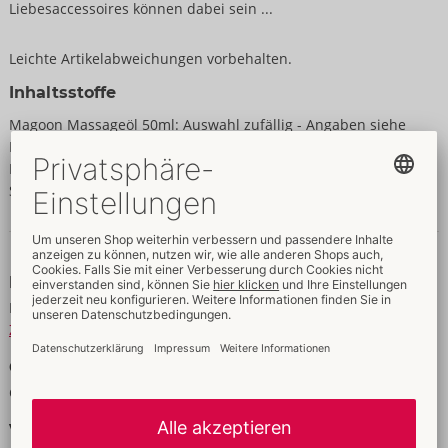
Liebesaccessoires können dabei sein ...
Leichte Artikelabweichungen vorbehalten.
Inhaltsstoffe
Magoon Massageöl 50ml: Auswahl zufällig - Angaben siehe
Produktverpackung Just Glide waterbased 20ml: Aqua, Alcohol
Denat, Sorbitol, Hydroxyethylcellulose, Sodium Benzoate,
Sodium Lactate, Citric Acid
Daten & Eigenschaften
Daten
Material:
verschieden
Zur Materialkunde
Größe
Gewicht:
407 g
Verpackung