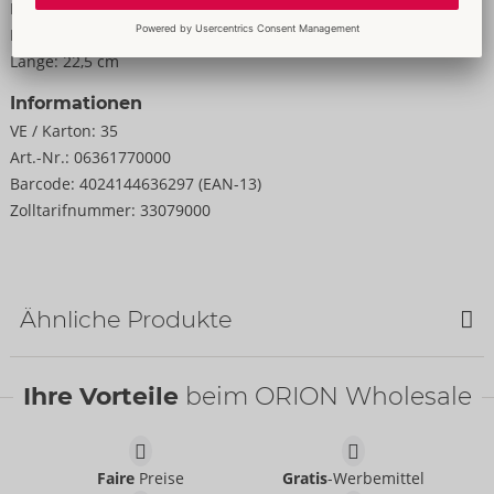
Breite:
17 cm
Höhe:
5 cm
Länge:
22,5 cm
Informationen
VE / Karton:
35
Art.-Nr.:
06361770000
Barcode:
4024144636297 (EAN-13)
Zolltarifnummer:
33079000
Ähnliche Produkte
Ihre Vorteile
beim ORION Wholesale
Faire
Preise
Gratis
-Werbemittel