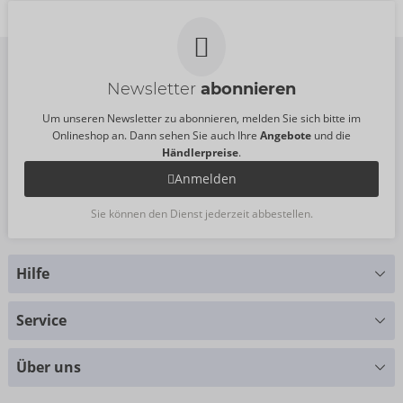
UVP:
29,95 €
Newsletter
abonnieren
Um unseren Newsletter zu abonnieren, melden Sie sich bitte im
Onlineshop an. Dann sehen Sie auch Ihre
Angebote
und die
Händlerpreise
.
Anmelden
Sie können den Dienst jederzeit abbestellen.
Hilfe
Sie haben Fragen?
Service
Wir helfen Ihnen gern weiter
Größentabellen
+49 (0)461 50 40 308
Über uns
Materialkunde