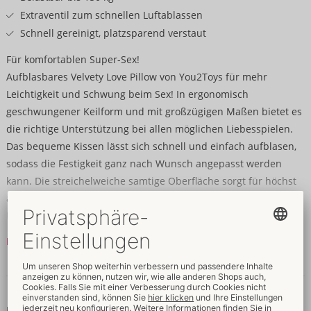
Extraventil zum schnellen Luftablassen
Schnell gereinigt, platzsparend verstaut
Für komfortablen Super-Sex!
Aufblasbares Velvety Love Pillow von You2Toys für mehr
Leichtigkeit und Schwung beim Sex! In ergonomisch
geschwungener Keilform und mit großzügigen Maßen bietet es
die richtige Unterstützung bei allen möglichen Liebesspielen.
Das bequeme Kissen lässt sich schnell und einfach aufblasen,
sodass die Festigkeit ganz nach Wunsch angepasst werden
kann. Die streichelweiche samtige Oberfläche sorgt für höchst
angenehmen Liegekomfort. Die spezielle Form unterstützt die
Körper optimal bei verschiedenen Positionen und kann Rücken,
Nacken sowie Knie entlasten. Gleichzeitig werden Becken und
Mehr lesen
Gesäß angehoben, wodurch neue und bequemere Stellungen
sowie tiefere Penetrationen möglich sind.
Daten & Eigenschaften
Nach dem Spaß ist die samtig-softe Textur leicht gereinigt und