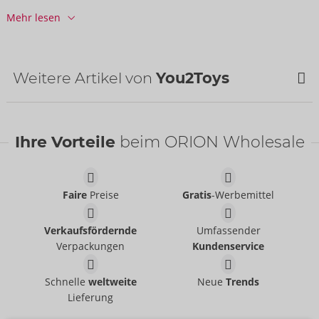
Barcode:
4024144665334 (EAN-13)
Mehr lesen
Zolltarifnummer:
39269097
Herkunftsland:
CN
Verfügbarkeit
Weitere Artikel von
You2Toys
nächste Lieferung:
44/2026
Ihre Vorteile
beim ORION Wholesale
Faire
Preise
Gratis
-Werbemittel
Verkaufsfördernde
Umfassender
Verpackungen
Kundenservice
Cock & Ball Stretching
Six in a Row 2.0
You2Toys
Kit
- ORION Brand
Schnelle
weltweite
Neue
Trends
50069530000
You2Toys
- ORION Brand
Lieferung
UVP:
79,95 €
50067670000