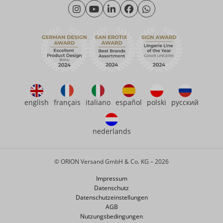
Montag - Donnerstag: 09:00 - 16:00 Uhr
Wir über uns
Freitag: 09:00 - 15:00 Uhr
Nachhaltigkeit
eroFame
Kontakt
Häufige Fragen
english
français
italiano
español
polski
русский
nederlands
© ORION Versand GmbH & Co. KG – 2026
Impressum
Datenschutz
Datenschutzeinstellungen
AGB
Nutzungsbedingungen