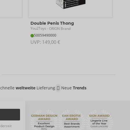
The 
Double Penis Thong
You2
You2Toys
- ORION Brand
50
50059490000
UVP:
UVP: 
149,00 €
Schnelle
weltweite
Lieferung
Neue
Trends
ederzeit