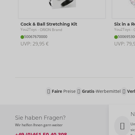
Cock & Ball Stretching Kit
Six in a 
You2Toys
You2Toys
- ORION Brand
- 
50067670000
50069530
UVP: 
29,95 €
UVP: 
79,
Faire
Preise
Gratis
-Werbemittel
Ver
N
Sie haben Fragen?
Um
Wir helfen Ihnen gern weiter
si
+49 (0)461 50 40 308