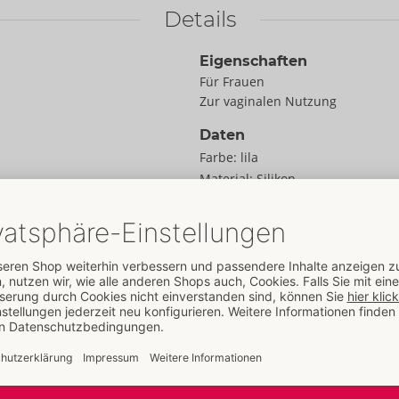
Details
Eigenschaften
Für Frauen
Zur vaginalen Nutzung
Daten
Farbe:
lila
Material:
Silikon
Zur Materialkunde
Größe
en!
Länge:
12,0 cm
timulation und Workout
Durchmesser:
3,5 cm
eingeführt und durch
Gewicht:
110 g
 von außen die
Verpackung
Kugelgewichte
Breite:
9,8 cm
t für zupackende
Höhe:
4,3 cm
Sex und stärkere
Länge:
15,5 cm