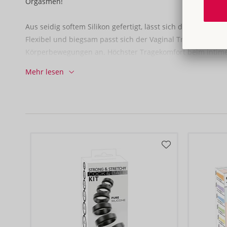
Orgasmen!
Aus seidig softem Silikon gefertigt, lässt sich die Vaginalku
Flexibel und biegsam passt sich der Vaginal Trainer optim
Körperbewegungen an. Höchster Tragekomfort beim intim
mit einem Gesamtgewicht von 78 g die ideale Trainingseinhe
Mehr lesen
Das Training ist am effektivsten, wenn die Kugel-Gewicht
Beckenbewegungen in eine gleichmäßige, rhythmische Sch
werden. Die Gewichte sollten etwa 2 bis 5 Minuten schwing
eine kurze Pause von etwa 1 Minute. Dieser Ablauf wird 3 b
12 cm lang, 9,8 cm breit, Ø max. 3,5 cm.
Gewicht 78 g.
Silikon.