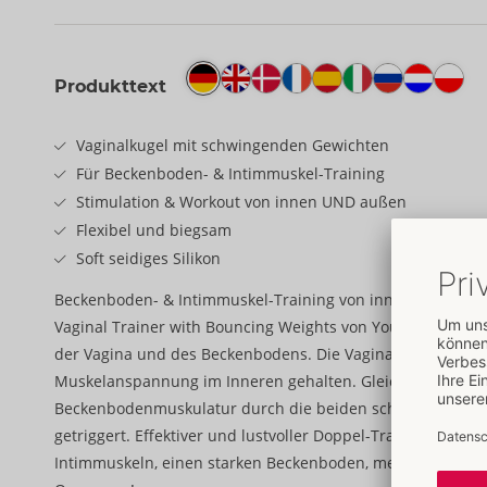
Produkttext
Vaginalkugel mit schwingenden Gewichten
Für Beckenboden- & Intimmuskel-Training
Stimulation & Workout von innen UND außen
Flexibel und biegsam
Soft seidiges Silikon
Beckenboden- & Intimmuskel-Training von innen UND auß
Vaginal Trainer with Bouncing Weights von You2Toys für S
der Vagina und des Beckenbodens. Die Vaginalkugel wird 
Muskelanspannung im Inneren gehalten. Gleichzeitig wird
Beckenbodenmuskulatur durch die beiden schwingenden 
getriggert. Effektiver und lustvoller Doppel-Trainingseffek
Intimmuskeln, einen starken Beckenboden, mehr Spaß am 