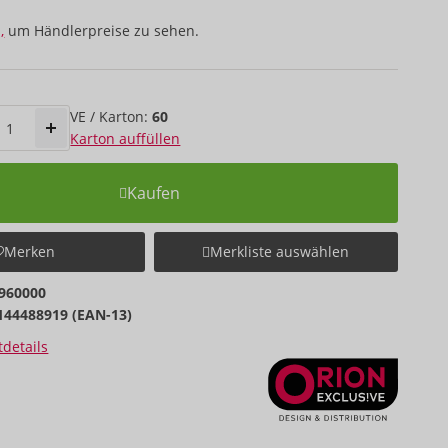
,
um Händlerpreise zu sehen.
VE / Karton:
60
Karton auffüllen
Kaufen
Merken
Merkliste auswählen
960000
144488919 (EAN-13)
details