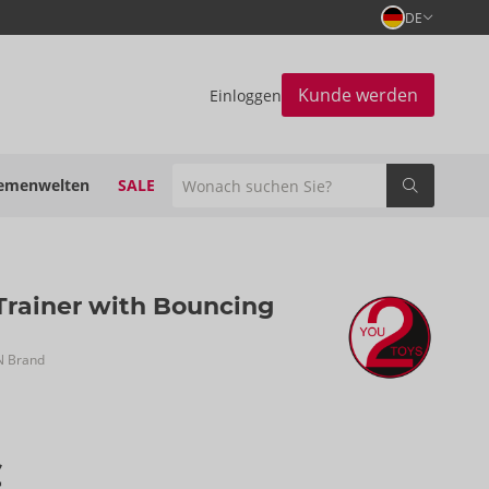
DE
Kunde werden
Einloggen
emenwelten
SALE
Trainer with Bouncing
N Brand
€