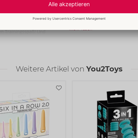
Informationen
gel leicht einführen.
VE / Karton:
60
al Anatomie und
Art.-Nr.:
50048960000
Mehr lesen
en Trainingsspaß! Und
Barcode:
4024144488919 (EAN-13
it für den Einstieg.
Zolltarifnummer:
39269097
e durch wippende
Herkunftsland:
CN
wingung versetzt
en, anschließend folgt
Weitere Artikel von
You2Toys
is 5 Mal wiederholt.