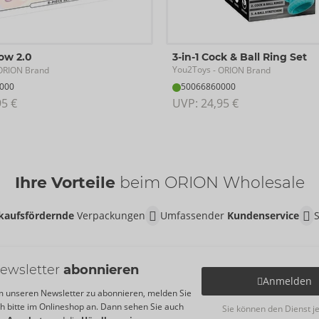
Row 2.0
3-in-1 Cock & Ball Ring Set
You2Toys
ORION Brand
- ORION Brand
000
50066860000
95 €
UVP: 
24,95 €
Ihre Vorteile
beim ORION Wholesale
kaufsfördernde
Verpackungen
Umfassender
Kundenservice
ewsletter
abonnieren
Anmelden
 unseren Newsletter zu abonnieren, melden Sie
ch bitte im Onlineshop an. Dann sehen Sie auch
Sie können den Dienst j