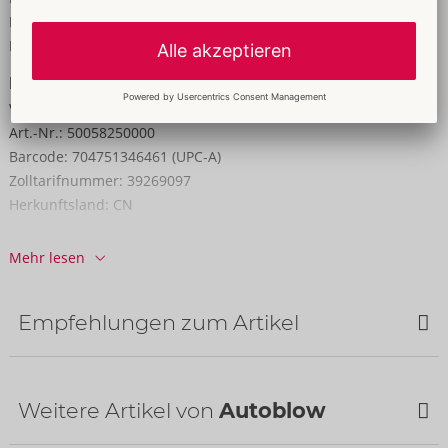
Höhe:
9,5 cm
Länge:
17,8 cm
Informationen
VE / Karton:
25
Art.-Nr.:
50058250000
Barcode:
704751346461 (UPC-A)
Zolltarifnummer:
39269097
Herkunftsland:
CN
Verfügbarkeit
Mehr lesen
nächste Lieferung:
43/2026
Empfehlungen zum Artikel
Bestseller
Weitere Artikel von
Autoblow