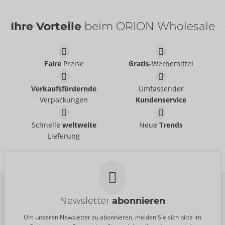
Bestseller
Ihre Vorteile
beim ORION Wholesale
Faire
Preise
Gratis
-Werbemittel
Wasserbasierend
Just Glide
- ORION Brand
Verkaufsfördernde
Umfassender
06100620000
UVP:
39,95 €
Verpackungen
Kundenservice
VacuGlide Silicone
VacuGlide 2
Autoblow
Sleeve
Schnelle
weltweite
Neue
Trends
54079150000
Autoblow
Lieferung
UVP:
749,95 €
50070460000
UVP:
16,95 €
Newsletter
abonnieren
Um unseren Newsletter zu abonnieren, melden Sie sich bitte im