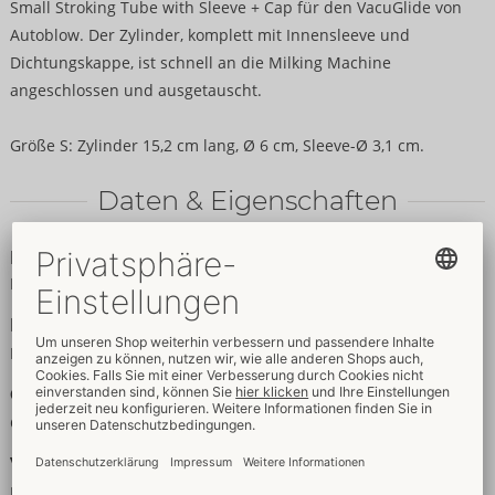
Small Stroking Tube with Sleeve + Cap für den VacuGlide von
Autoblow. Der Zylinder, komplett mit Innensleeve und
Dichtungskappe, ist schnell an die Milking Machine
angeschlossen und ausgetauscht.
Größe S: Zylinder 15,2 cm lang, Ø 6 cm, Sleeve-Ø 3,1 cm.
Daten & Eigenschaften
Eigenschaften
Für Männer
Daten
Farbe:
schwarz
Größe
Gewicht:
220 g
Verpackung
Breite:
9,5 cm