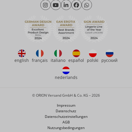
Montag - Donnerstag: 09:00 - 16:00 Uhr
Wir über uns
Freitag: 09:00 - 15:00 Uhr
Nachhaltigkeit
eroFame
Kontakt
Häufige Fragen
english
français
italiano
español
polski
русский
nederlands
© ORION Versand GmbH & Co. KG – 2026
Impressum
Datenschutz
Datenschutzeinstellungen
AGB
Nutzungsbedingungen