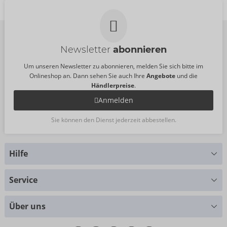
UVP:
6,95 €
UVP:
18,95 €
Größe:
80 ml
Newsletter
abonnieren
Um unseren Newsletter zu abonnieren, melden Sie sich bitte im
Onlineshop an. Dann sehen Sie auch Ihre
Angebote
und die
Händlerpreise
.
Anmelden
Sie können den Dienst jederzeit abbestellen.
Hilfe
Sie haben Fragen?
Service
Wir helfen Ihnen gern weiter
Größentabellen
+49 (0)461 50 40 308
Über uns
Materialkunde