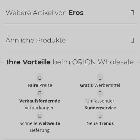
Weitere Artikel von
Eros
Ähnliche Produkte
Bestseller
Ihre Vorteile
beim ORION Wholesale
Faire
Preise
Gratis
-Werbemittel
Fisting Powder
Black Touch
Eros
Eros
Verkaufsfördernde
Umfassender
06318250000
06317010000
Verpackungen
Kundenservice
UVP:
29,95 €
UVP:
12,95 €
Größe:
150 ml
Aqua
BIOglide anal
Schnelle
weltweite
Neue
Trends
Eros
Joydivision Eropharm
Lieferung
06151290000
06186320000