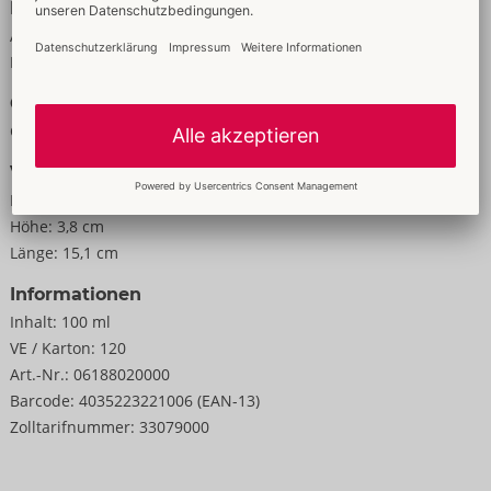
Daten
Aroma:
neutral
Farbe:
transparent
Größe
Gewicht:
128 g
Verpackung
Breite:
3,8 cm
Höhe:
3,8 cm
Länge:
15,1 cm
Informationen
Inhalt:
100 ml
VE / Karton:
120
Art.-Nr.:
06188020000
Barcode:
4035223221006 (EAN-13)
Zolltarifnummer:
33079000