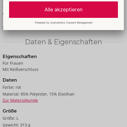
schmiegt sich besonders weich an – und macht jede Bewegung
mit.
85% Polyester, 15% Elasthan.
Daten & Eigenschaften
Eigenschaften
Für Frauen
Mit Reißverschluss
Daten
Farbe:
rot
Material:
85% Polyester, 15% Elasthan
Zur Materialkunde
Größe
Größe:
L
Gewicht:
313 g