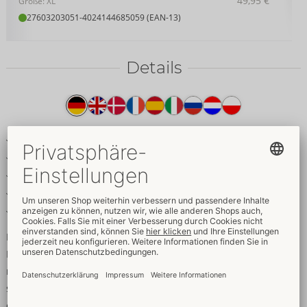
49,95 €
Größe: XL
27603203051
-
4024144685059 (EAN-13)
Details
Produkttext
Tailliertes Langarm-Top (Jacke)
Im angesagten roten Mattlook
Durchgehender Reißverschluss vorne
Mit Stehkragen
Weich & elastisch für hohen Tragekomfort
Kurvenstar im roten Mattlook!
Enges tailliertes Langarm-Top von Cottelli Party im angesagten
roten Mattlook. Mit Stehkragen und durchgehendem
silberfarbenem Reißverschluss vorne. Auch als Jacke getragen
ein tolles Basic für viele Styles. Das elastische Material