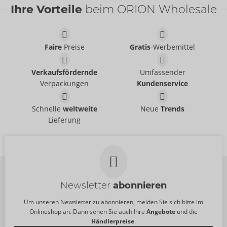
Ihre Vorteile
beim ORION Wholesale
Faire
Preise
Gratis
-Werbemittel
Rock
Body
Cottelli PARTY
Cottelli PARTY
- ORION Brand
- ORION Brand
Verkaufsfördernde
Umfassender
27705041021
26419763021
UVP:
39,95 €
UVP:
49,95 €
Verpackungen
Kundenservice
Set
Rock
Cottelli PARTY
Cottelli PARTY
- ORION Brand
- ORION Brand
Schnelle
weltweite
Neue
Trends
22606971021
27707681021
Lieferung
UVP:
99,95 €
UVP:
49,95 €
Newsletter
abonnieren
Um unseren Newsletter zu abonnieren, melden Sie sich bitte im
Onlineshop an. Dann sehen Sie auch Ihre
Angebote
und die
Händlerpreise
.