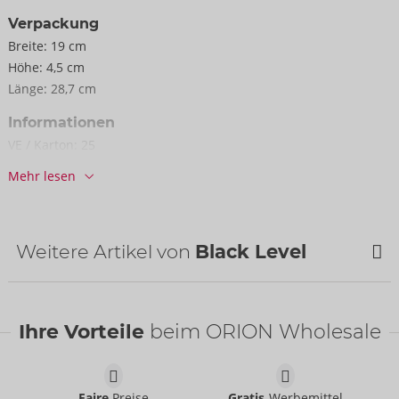
Verpackung
Breite:
19 cm
Höhe:
4,5 cm
Länge:
28,7 cm
Informationen
VE / Karton:
25
Art.-Nr.:
28406853021
Mehr lesen
Barcode:
4024144499793 (EAN-13)
Zolltarifnummer:
61130090
Herkunftsland:
CN
Weitere Artikel von
Black Level
Ihre Vorteile
beim ORION Wholesale
Faire
Preise
Gratis
-Werbemittel