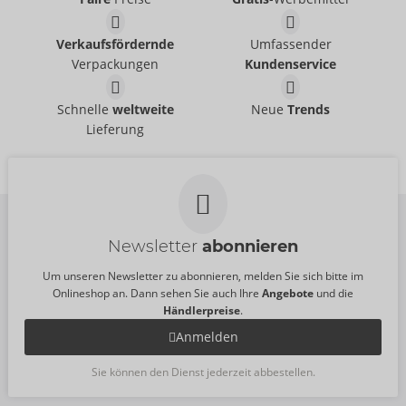
Verkaufsfördernde
Umfassender
Verpackungen
Kundenservice
Hose aus Lack
Shorts aus Lack
Black Level
Black Level
- ORION Brand
- ORION Brand
Schnelle
weltweite
Neue
Trends
28905851701
28905691701
Lieferung
UVP:
119,00 €
UVP:
69,95 €
Newsletter
abonnieren
Um unseren Newsletter zu abonnieren, melden Sie sich bitte im
Onlineshop an. Dann sehen Sie auch Ihre
Angebote
und die
Händlerpreise
.
Anmelden
Sie können den Dienst jederzeit abbestellen.