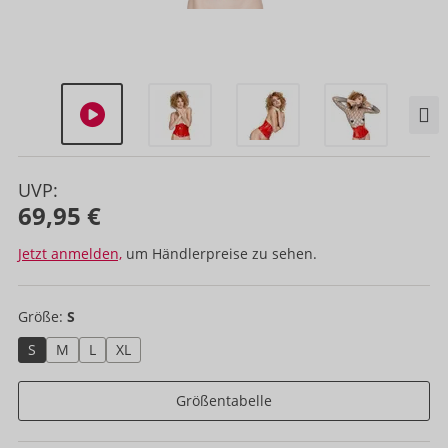
UVP:
69,95 €
Jetzt anmelden,
um Händlerpreise zu sehen.
Größe:
S
S
M
L
XL
Größentabelle