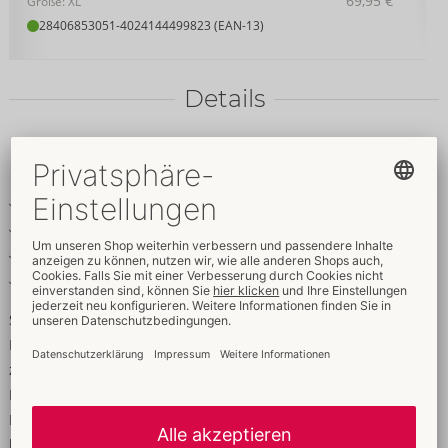
69,95 €
Größe: XL
28406853051
-
4024144499823 (EAN-13)
Details
Produkttext
Lack-Taillenmieder in Rot
Vorne Reißverschluss
Unterlegte Schnürung im Rücken
Eingearbeitete Formstäbe (7 pro Seite)
Setzt feurig & glänzend in Szene!
Das Lack-Taillenmieder von Black Level in glänzendem Rot
zaubert eine verführerische Taille! Die eingearbeiteten
Formstäbe (7 pro Seite) unterstützen dabei die perfekte
Passform. Vorne ist ein durchgehender Reißverschluss für
leichtes An- und Ausziehen eingearbeitet. Die Schnürung im