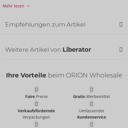
Verfügbarkeit
Mehr lesen
nächste Lieferung:
38/2026
Empfehlungen zum Artikel
Weitere Artikel von
Liberator
NEU
NEU
Ihre Vorteile
beim ORION Wholesale
Faire
Preise
Gratis
-Werbemittel
Flip Ramp
Liberator
05049550000
Verkaufsfördernde
Umfassender
UVP:
219,00 €
Verpackungen
Kundenservice
Aria Bondage
Aria Bondage Plus Size