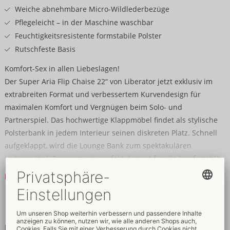
Weiche abnehmbare Micro-Wildlederbezüge
Pflegeleicht – in der Maschine waschbar
Feuchtigkeitsresistente formstabile Polster
Rutschfeste Basis
Komfort-Sex in allen Liebeslagen!
Der Super Aria Flip Chaise 22“ von Liberator jetzt exklusiv im
extrabreiten Format und verbessertem Kurvendesign für
maximalen Komfort und Vergnügen beim Solo- und
Partnerspiel. Das hochwertige Klappmöbel findet als stylische
Polsterbank in jedem Interieur seinen diskreten Platz. Schnell
aufgeklappt, wird die Lounge Bank zum spektakulären
Liebesmöbel. Ergonomisch perfekt designt für die komfortable
Unterstützung beim stellungsreichen Spiel. Die sanften Polster-
Mehr lesen
Rundungen stabilisieren und entlasten bei Positionen im
Liegen, Sitzen und Doggy Style sowie oralen Spielarten. Die
Daten & Eigenschaften
rutschfeste Basis gewährleistet dabei unbeschwerten
leidenschaftlichen Spaß.
Daten