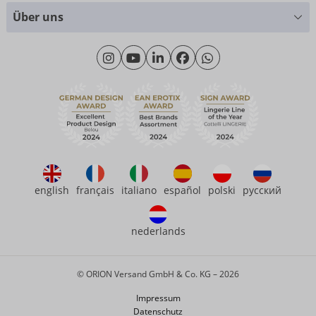
Größentabellen
+49 (0)461 50 40 308
Über uns
Materialkunde
Montag - Donnerstag: 09:00 - 16:00 Uhr
Wir über uns
Freitag: 09:00 - 15:00 Uhr
Nachhaltigkeit
eroFame
Kontakt
Häufige Fragen
english
français
italiano
español
polski
русский
nederlands
© ORION Versand GmbH & Co. KG – 2026
Impressum
Datenschutz