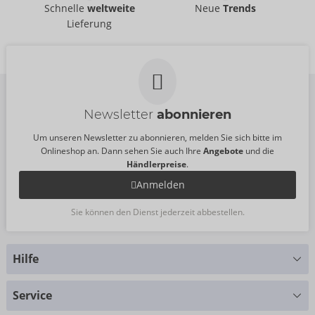
Liberator
Liberator
Schnelle
weltweite
Neue
Trends
50080850000
50080930000
Lieferung
UVP:
749,00 €
UVP:
849,00 €
Newsletter
abonnieren
Um unseren Newsletter zu abonnieren, melden Sie sich bitte im
Onlineshop an. Dann sehen Sie auch Ihre
Angebote
und die
Händlerpreise
.
Anmelden
Sie können den Dienst jederzeit abbestellen.
Hilfe
Sie haben Fragen?
Service
Wir helfen Ihnen gern weiter