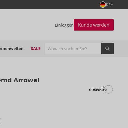
DE
Kunde werden
Einloggen
emenwelten
SALE
emd Arrowel
€