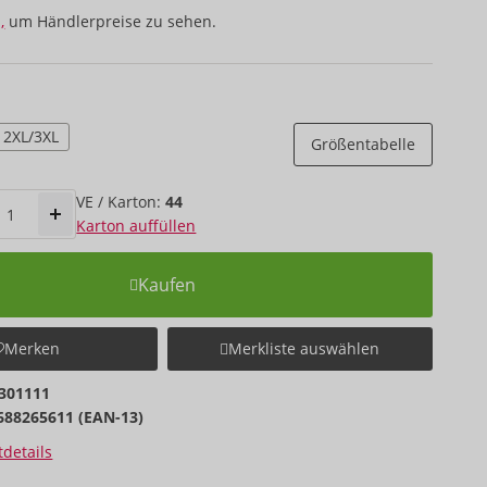
,
um Händlerpreise zu sehen.
2XL/3XL
Größentabelle
VE / Karton:
44
Karton auffüllen
Kaufen
Merken
Merkliste auswählen
301111
688265611 (EAN-13)
details