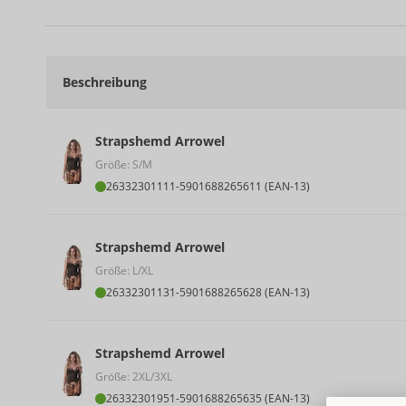
Beschreibung
Strapshemd Arrowel
Größe: S/M
26332301111
-
5901688265611 (EAN-13)
Strapshemd Arrowel
Größe: L/XL
26332301131
-
5901688265628 (EAN-13)
Strapshemd Arrowel
Größe: 2XL/3XL
26332301951
-
5901688265635 (EAN-13)