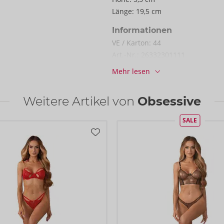
Länge:
19,5 cm
Informationen
VE / Karton:
44
Art.-Nr.:
26332301111
Barcode:
5901688265611 (EAN-13
Mehr lesen
Zolltarifnummer:
62129000
Herkunftsland:
CN
Weitere Artikel von
Obsessive
SALE