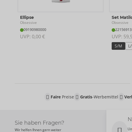
Ellipse
Set Matil
Obsessive
Obsessive
09190980000
22156913
UVP: 
0,00 €
UVP: 
59,
S/M
L
Faire
Preise
Gratis
-Werbemittel
Ver
N
Sie haben Fragen?
Um
Wir helfen Ihnen gern weiter