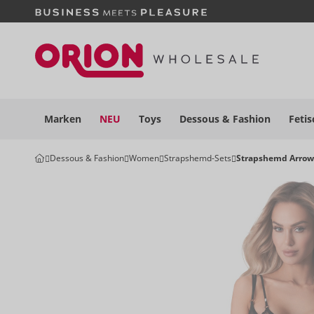
Marken
NEU
Toys
Dessous
& Fashion
Fetis
Dessous & Fashion
Women
Strapshemd-Sets
Strapshemd Arrow