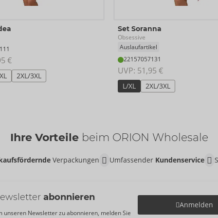
dea
Set Soranna
Obsessive
Auslaufartikel
111
95 €
22157057131
UVP: 
51,95 €
/XL
2XL/3XL
L/XL
2XL/3XL
Ihre Vorteile
beim ORION Wholesale
kaufsfördernde
Verpackungen
Umfassender
Kundenservice
ewsletter
abonnieren
Anmelden
 unseren Newsletter zu abonnieren, melden Sie