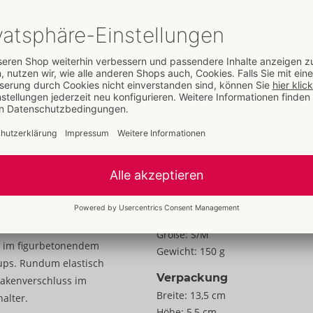
Details
Eigenschaften
Für Frauen
Daten
Farbe:
schwarz
Material:
94% Polyamid, 6%
Elasthan, Einsatz 100% Polyester
Zur Materialkunde
Größe
Größe:
S/M
e im figurbetonendem
Gewicht:
150 g
Cups. Rundum elastisch
Verpackung
akenverschluss im
Breite:
13,5 cm
alter.
Höhe:
5,5 cm