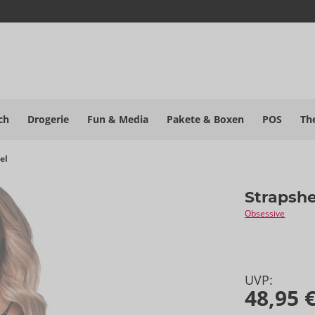
ch
Drogerie
Fun & Media
Pakete
& Boxen
POS
Th
el
Strapsh
Obsessive
UVP:
48,95 