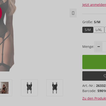
Jetzt anmelden
Größe:
S/M
S/M
L/XL
Menge:
Art.-Nr.:
26332
Barcode:
5901
Zu den Produkt