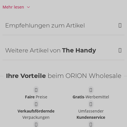
Barcode:
7090053280149 (EAN-13)
Mehr lesen
Zolltarifnummer:
90191090
Herkunftsland:
CN
Empfehlungen zum Artikel
Verfügbarkeit
nächste Lieferung:
48/2026
Bestseller
Weitere Artikel von
The Handy
Ihre Vorteile
beim ORION Wholesale
Faire
Preise
Gratis
-Werbemittel
Wasserbasierend
Just Glide
- ORION Brand
Verkaufsfördernde
Umfassender
06100620000
UVP:
39,95 €
Verpackungen
Kundenservice
The Handy Product
Flyer DE 20er