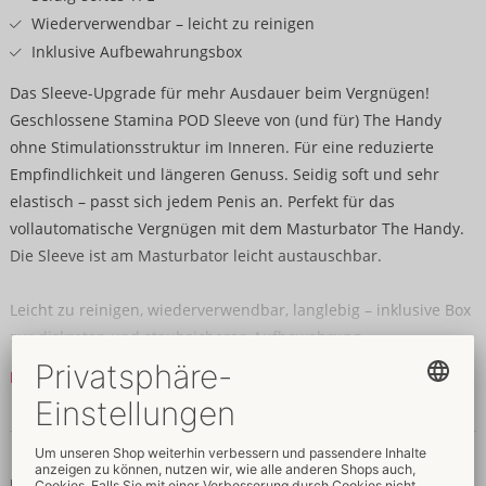
Wiederverwendbar – leicht zu reinigen
Inklusive Aufbewahrungsbox
Das Sleeve-Upgrade für mehr Ausdauer beim Vergnügen!
Geschlossene Stamina POD Sleeve von (und für) The Handy
ohne Stimulationsstruktur im Inneren. Für eine reduzierte
Empfindlichkeit und längeren Genuss. Seidig soft und sehr
elastisch – passt sich jedem Penis an. Perfekt für das
vollautomatische Vergnügen mit dem Masturbator The Handy.
Die Sleeve ist am Masturbator leicht austauschbar.
Leicht zu reinigen, wiederverwendbar, langlebig – inklusive Box
zur diskreten und staubsicheren Aufbewahrung.
Mehr lesen
13,6 cm lang, Ø 5,4 cm.
Gewicht 79 g.
Daten & Eigenschaften
TPE.