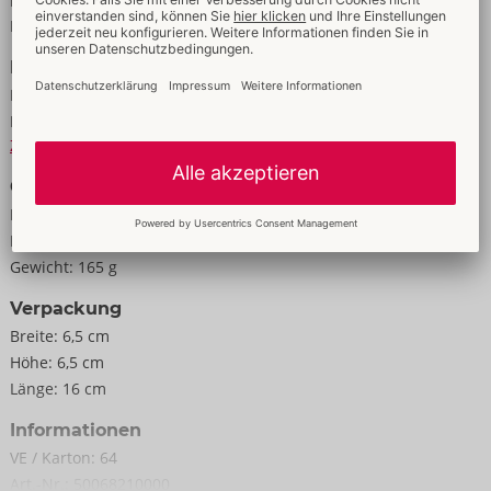
Eigenschaften
Für Männer
Daten
Farbe:
transparent
Material:
TPE
Zur Materialkunde
Größe
Länge:
13,6 cm
Durchmesser:
5,4 cm
Gewicht:
165 g
Verpackung
Breite:
6,5 cm
Höhe:
6,5 cm
Länge:
16 cm
Informationen
VE / Karton:
64
Art.-Nr.:
50068210000