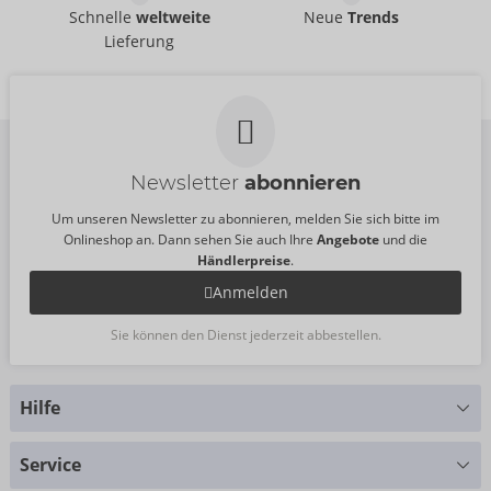
The Handy
Stand
Schnelle
weltweite
Neue
Trends
09193490000
The Handy
Lieferung
UVP:
0,00 €
09193900000
UVP:
0,00 €
Größe:
20 Stück
Newsletter
abonnieren
Um unseren Newsletter zu abonnieren, melden Sie sich bitte im
Onlineshop an. Dann sehen Sie auch Ihre
Angebote
und die
Händlerpreise
.
Anmelden
Sie können den Dienst jederzeit abbestellen.
Hilfe
Sie haben Fragen?
Service
Wir helfen Ihnen gern weiter