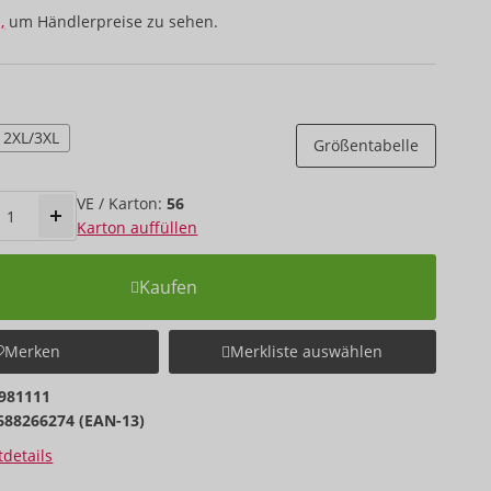
,
um Händlerpreise zu sehen.
2XL/3XL
Größentabelle
VE / Karton:
56
Karton auffüllen
Kaufen
Merken
Merkliste auswählen
981111
688266274 (EAN-13)
details