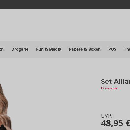
ch
Drogerie
Fun & Media
Pakete
& Boxen
POS
Th
Set Alli
Obsessive
UVP:
48,95 