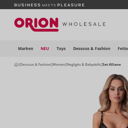
Marken
NEU
Toys
Dessous
& Fashion
Fetis
Dessous & Fashion
Women
Negligés & Babydolls
Set Alliane