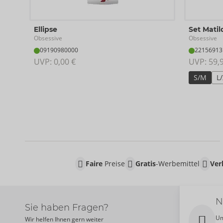
Ellipse
Set Matil
Obsessive
Obsessive
09190980000
22156913
UVP: 
0,00 €
UVP: 
59,
S/M
L
Faire
Preise
Gratis
-Werbemittel
Ver
N
Sie haben Fragen?
Um
Wir helfen Ihnen gern weiter