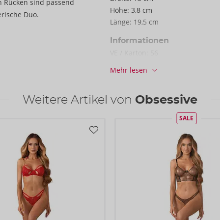
en Rücken sind passend
Höhe:
3,8 cm
erische Duo.
Länge:
19,5 cm
Informationen
VE / Karton:
56
Art.-Nr.:
27517981111
Mehr lesen
Barcode:
5901688266274 (EAN-13
Zolltarifnummer:
61089200
Weitere Artikel von
Obsessive
Herkunftsland:
CN
SALE