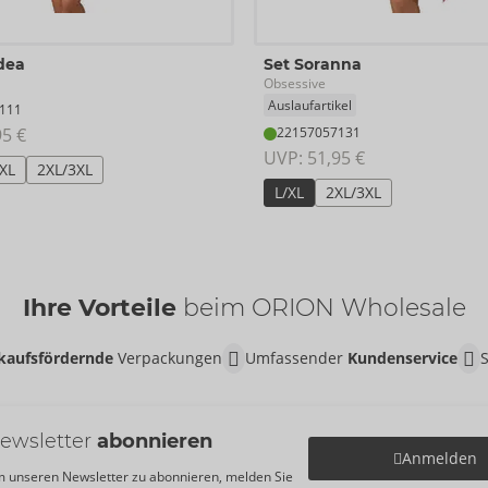
dea
Set Soranna
Obsessive
Auslaufartikel
111
95 €
22157057131
UVP: 
51,95 €
/XL
2XL/3XL
L/XL
2XL/3XL
Ihre Vorteile
beim ORION Wholesale
kaufsfördernde
Verpackungen
Umfassender
Kundenservice
ewsletter
abonnieren
Anmelden
 unseren Newsletter zu abonnieren, melden Sie