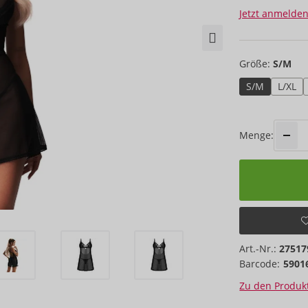
Jetzt anmelden
Größe:
S/M
S/M
L/XL
Menge:
Art.-Nr.:
27517
Barcode:
5901
Zu den Produkt