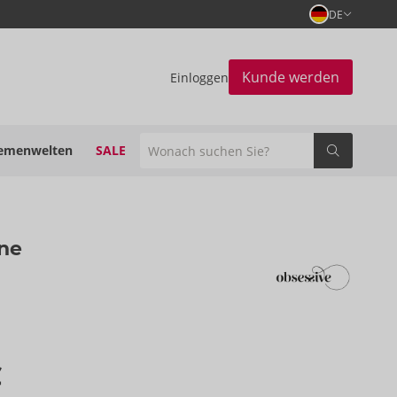
DE
Kunde werden
Einloggen
emenwelten
SALE
ane
€