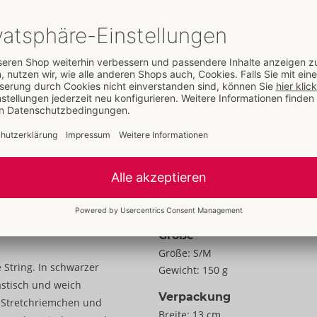
Details
Eigenschaften
Für Frauen
Daten
Farbe:
schwarz
Material:
94% Polyamid, 6%
Elasthan, String 90% Polyamid, 1
Elasthan
Zur Materialkunde
Größe
Größe:
S/M
e String. In schwarzer
Gewicht:
150 g
astisch und weich
Verpackung
n Stretchriemchen und
Breite:
13 cm