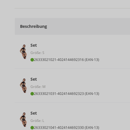
Beschreibung
Set
Größe: S
26333021021
-
4024144692316 (EAN-13)
Set
Größe: M
26333021031
-
4024144692323 (EAN-13)
Set
Größe: L
26333021041
-
4024144692330 (EAN-13)