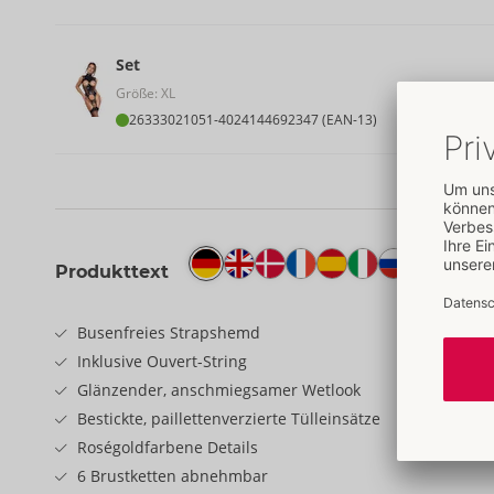
Set
Größe: XL
26333021051
-
4024144692347 (EAN-13)
Produkttext
Busenfreies Strapshemd
Inklusive Ouvert-String
Glänzender, anschmiegsamer Wetlook
Bestickte, paillettenverzierte Tülleinsätze
Roségoldfarbene Details
6 Brustketten abnehmbar