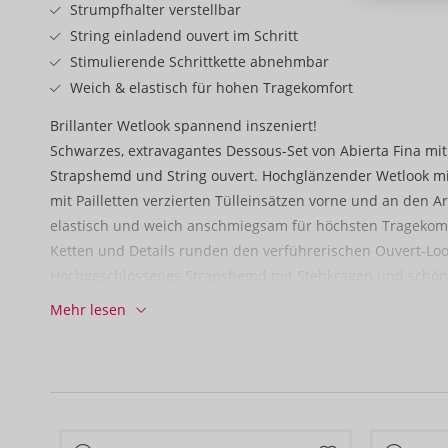
Strumpfhalter verstellbar
String einladend ouvert im Schritt
Stimulierende Schrittkette abnehmbar
Weich & elastisch für hohen Tragekomfort
Brillanter Wetlook spannend inszeniert!
Schwarzes, extravagantes Dessous-Set von Abierta Fina mi
Strapshemd und String ouvert. Hochglänzender Wetlook mit
mit Pailletten verzierten Tülleinsätzen vorne und an den A
elastisch und weich anschmiegsam für höchsten Tragekom
Ketten und Details runden den verführerischen Ouvert-Loo
Hochgeschlossenes Strapshemd mit Stehkragen und schö
Rückenausschnitt. Der Hakenverschluss am Kragen und im
Mehr lesen
hautnahen Sitz passend verstellbar. Vorne rahmen elastisc
Verbindungsring die einzelnen Brüste sinnlich ein. Über 
Ketten, die auch komplett abgenommen werden können. Die
der Länge passend verstellbar. Der kleine Tüllstring komp
Straps-Look. Er verführt und stimuliert mit abnehmbarer Ke