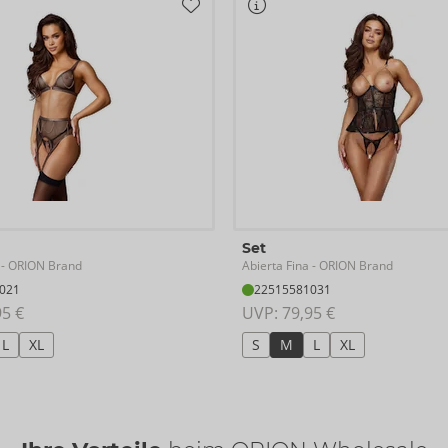
Set
Abierta Fina
- ORION Brand
- ORION Brand
021
22515581031
95 €
UVP: 
79,95 €
L
XL
S
M
L
XL