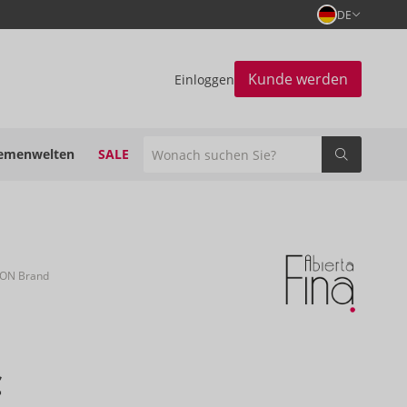
DE
Kunde werden
Einloggen
emenwelten
SALE
ION Brand
€