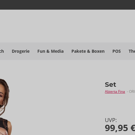
ch
Drogerie
Fun & Media
Pakete
& Boxen
POS
Th
Set
Abierta Fina
- OR
UVP:
99,95 