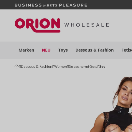
Marken
NEU
Toys
Dessous
& Fashion
Fetis
Dessous & Fashion
Women
Strapshemd-Sets
Set