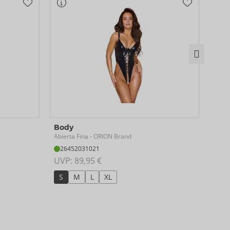
Set
Body
Abier
Abierta Fina
- ORION Brand
22
26452031021
UVP:
UVP: 
89,95 €
75
S
M
L
XL