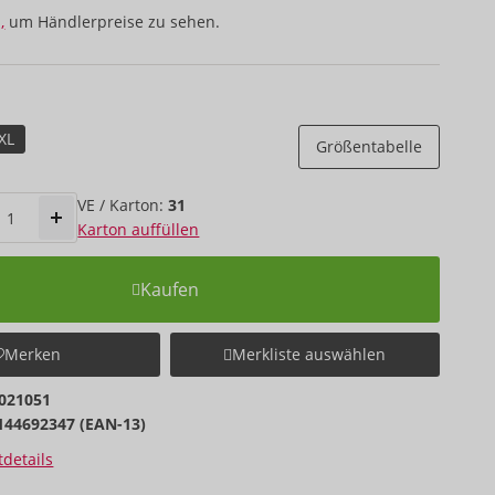
,
um Händlerpreise zu sehen.
XL
Größentabelle
VE / Karton:
31
Karton auffüllen
Kaufen
Merken
Merkliste auswählen
021051
144692347 (EAN-13)
details