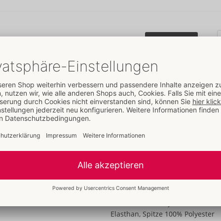
99,95 €
Anmelden
Details
Eigenschaften
Für Frauen
Im Schritt offen
Busenfreies Design
Aus/mit Spitze
Daten
Farbe:
schwarz
Material:
88% Polyester, 12%
Elasthan, Spitze 100% Polyester