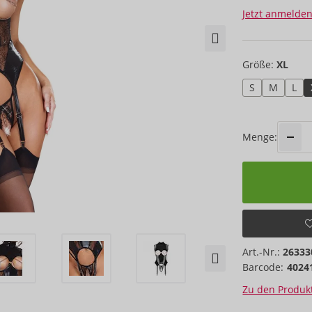
Jetzt anmelden
Größe:
XL
S
M
L
Menge:
Art.-Nr.:
26333
Barcode:
4024
Zu den Produkt