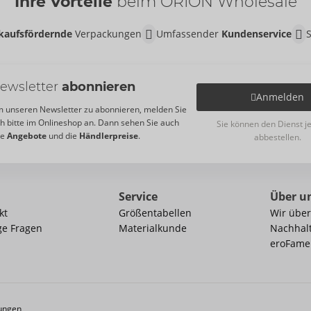
Ihre Vorteile
beim ORION Wholesale
kaufsfördernde
Verpackungen
Umfassender
Kundenservice
ewsletter
abonnieren
Anmelden
 unseren Newsletter zu abonnieren, melden Sie
ch bitte im Onlineshop an. Dann sehen Sie auch
Sie können den Dienst j
re
Angebote
und die
Händlerpreise
.
abbestellen.
Service
Über u
kt
Größentabellen
Wir über
ge Fragen
Materialkunde
Nachhalt
eroFame
ungen