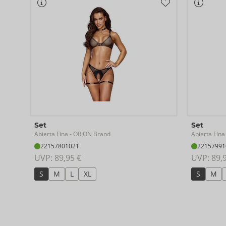
88% Polyester, 12% Elasthan; Tüll 100% Polyester.
Set
Set
Abierta Fina
Abierta Fina
- ORION Brand
22157801021
22157991
UVP: 
89,95 €
UVP: 
89,
S
M
L
XL
S
M