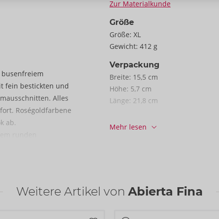
Zur Materialkunde
Größe
Größe:
XL
Gewicht:
412 g
Verpackung
t busenfreiem
Breite:
15,5 cm
 fein bestickten und
Höhe:
5,7 cm
rmausschnitten. Alles
Länge:
21,8 cm
fort. Roségoldfarbene
Informationen
k ab.
Mehr lesen
VE / Karton:
31
nem runden
Art.-Nr.:
26333021051
 Rücken sind für
Barcode:
4024144692347 (EAN-13
he Cut-outs mit
Zolltarifnummer:
62129000
den Brüsten swingen 6
Herkunftsland:
CN
 Strumpfhalter sind in
Weitere Artikel von
Abierta Fina
lettiert den spannenden
tte im offenen Schritt.