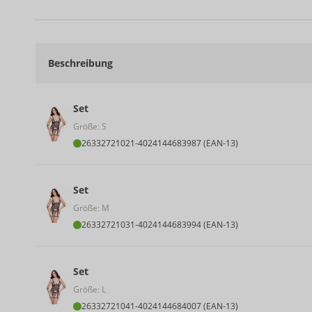
Beschreibung
Set
Größe: S
26332721021
-
4024144683987 (EAN-13)
Set
Größe: M
26332721031
-
4024144683994 (EAN-13)
Set
Größe: L
26332721041
-
4024144684007 (EAN-13)