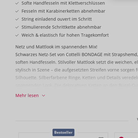
Softe Handfesseln mit Klettverschlüssen
Fesseln mit Karabinerketten abnehmbar
String einladend ouvert im Schritt
Stimulierende Schrittkette abnehmbar
Weich & elastisch für hohen Tragekomfort
Netz und Mattlook im spannenden Mix!
Schwarzes Netz-Set von Cottelli BONDAGE mit Strapshemd,
soften Handfesseln. Stilvoller Mattlook setzt die weichen,
stylisch in Szene – die aufgesetzten Streifen vorne sorgen 
Silhouette. Silberfarbene Ringe, Ketten und Details verede
spannenden Look. Die dekorativen Ketten an den Bügel-C
optimalen Sitz sind die Träger und der durchgehende Hak
Mehr lesen
passend verstellbar. Auch die elastischen Schenkelriemen
sich individuell anpassen. In der Taille befindet sich jeweil
Einhaken der beiliegenden Handfesseln mit ihren Karabine
Fesselmanschetten mit Klettverschluss sind schnell angel
verstellbar. Der kleine String komplettiert den fesselnden N
Bestseller