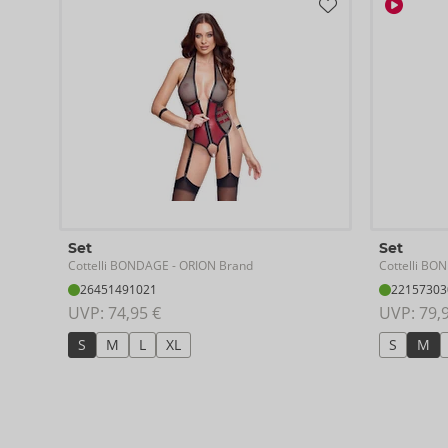
und stimuliert mit abnehmbarer Kette im offenen Schritt.
92% Polyester, 8% Elasthan.
Set
Set
Cottelli BONDAGE
Cottelli B
- ORION Brand
26451491021
22157303
UVP: 
74,95 €
UVP: 
79,
S
M
L
XL
S
M