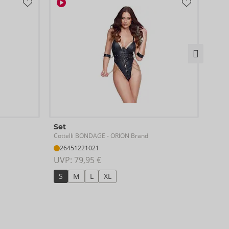
Elli
Set
Cotte
Cottelli BONDAGE
- ORION Brand
Ausla
26451221021
09
UVP: 
79,95 €
UVP:
S
M
L
XL