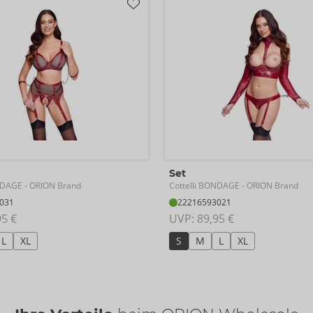
Set
ONDAGE
Cottelli BONDAGE
- ORION Brand
- ORION Brand
031
22216593021
95 €
UVP: 
89,95 €
L
XL
S
M
L
XL