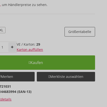
,
um Händlerpreise zu sehen.
XL
Größentabelle
VE / Karton:
29
Karton auffüllen
Kaufen
Merken
Merkliste auswählen
721031
144683994 (EAN-13)
details