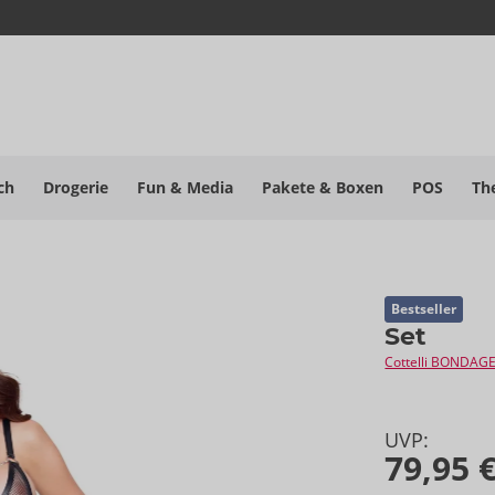
ch
Drogerie
Fun & Media
Pakete
& Boxen
POS
Th
Bestseller
Set
Cottelli BONDAG
UVP:
79,95 