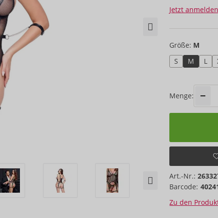
Jetzt anmelden
Größe:
M
S
M
L
Menge:
Art.-Nr.:
26332
Barcode:
4024
Zu den Produkt