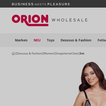
Marken
NEU
Toys
Dessous
& Fashion
Fetis
Dessous & Fashion
Women
Strapshemd-Sets
Set