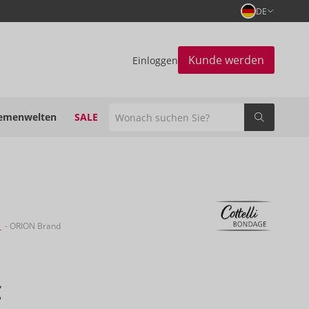
DE
Kunde werden
Einloggen
emenwelten
SALE
E
- ORION Brand
€