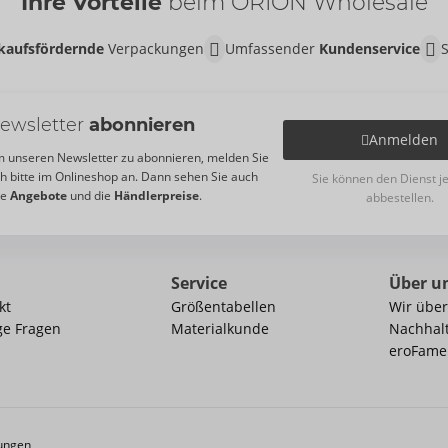
Ihre Vorteile
beim ORION Wholesale
kaufsfördernde
Verpackungen
Umfassender
Kundenservice
ewsletter
abonnieren
Anmelden
 unseren Newsletter zu abonnieren, melden Sie
ch bitte im Onlineshop an. Dann sehen Sie auch
Sie können den Dienst j
re
Angebote
und die
Händlerpreise
.
abbestellen.
Service
Über u
kt
Größentabellen
Wir über
ge Fragen
Materialkunde
Nachhalt
eroFame
ungen