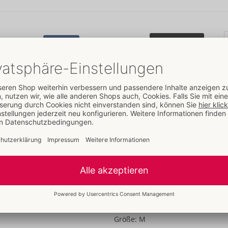
79,95 €
Bestseller
Anmelden
Details
Eigenschaften
Für Frauen
Daten
Farbe:
schwarz
Material:
92% Polyester, 8% Elas
Zur Materialkunde
Größe
Größe:
M