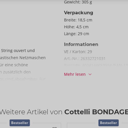
Gewicht:
305 g
Verpackung
Breite:
18,5 cm
Höhe:
4,5 cm
Länge:
29 cm
Informationen
 String ouvert und
VE / Karton:
29
 elastischen Netzmaschen
Art.-Nr.:
26332721031
für eine schöne
Barcode:
4024144683994 (EAN-13
ln zusätzlich den
Zolltarifnummer:
62129000
Mehr lesen
ups sind abnehmbar. Für
Herkunftsland:
CN
enverschluss im Rücken
Verfügbarkeit
 an den Strapsen lassen
nächste Lieferung:
48/2026
s seitlich ein Ring zum
rketten. Die soften
Weitere Artikel von
Cottelli BONDAG
egt und passend
etz-Look. Er verführt
Bestseller
Bestseller