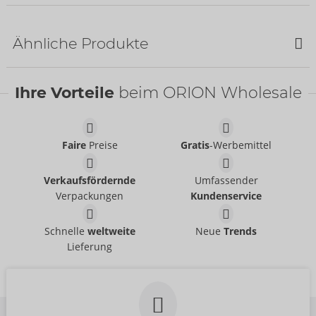
NEU
Ähnliche Produkte
Ihre Vorteile
beim ORION Wholesale
Faire
Preise
Gratis
-Werbemittel
Set
Set
Verkaufsfördernde
Umfassender
Cottelli LINGERIE
Cottelli LINGERIE
- ORION Brand
- ORION Brand
22157723021
22157561021
Verpackungen
Kundenservice
UVP:
54,95 €
UVP:
49,95 €
Corsage
Corsage
Schnelle
weltweite
Neue
Trends
Cottelli PARTY
Cottelli PARTY
- ORION Brand
- ORION Brand
Lieferung
26110401051
26107361051
UVP:
79,95 €
UVP:
99,95 €