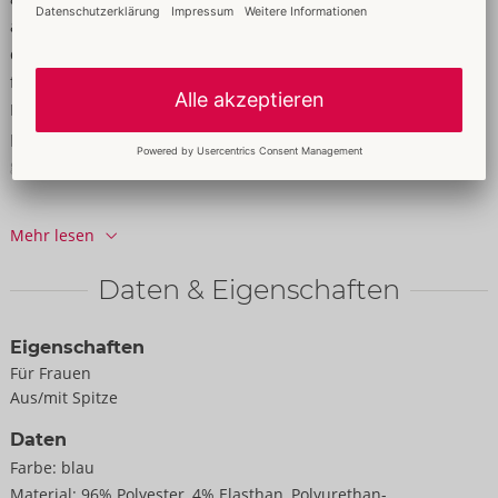
anschmiegsam für hohen Tragekomfort. Corsage mit Bügeln in
den ¼-Spitzencups zur leichten Unterstützung der nahezu
freiliegenden Brüste. Seitlich mit eingearbeiteten Formstäben.
Im Rücken verstellbare Hakenverschlussleiste. Der dazu
passende Riostring ist ebenfalls aufwendig im Material-Mix
gearbeitet.
96% Polyester, 4% Elasthan, Polyurethan-Beschichtung; Spitze
Mehr lesen
90% Polyamid, 10% Elasthan.
Daten & Eigenschaften
Eigenschaften
Für Frauen
Aus/mit Spitze
Daten
Farbe:
blau
Material:
96% Polyester, 4% Elasthan, Polyurethan-