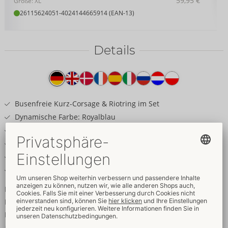
59,95 €
Größe: XL
26115624051
-
4024144665914 (EAN-13)
Details
Produkttext
Busenfreie Kurz-Corsage & Riotring im Set
Dynamische Farbe: Royalblau
Feiner Materialmix: Wetlook & Spitze
¼-Bügelcups aus Spitze
Im Rücken verstellbarer Hakenverschluss
Elastisch & weich für hohen Tragekomfort
Dynamisch elegantes Kurvenspiel!
Kurze, trägerlose Corsage und Riostring im Set von Cottelli
LINGERIE. In strahlendem Royalblau und feinem Materialmix
aus Spitze und Wetlook. Rundum elastisch und weich