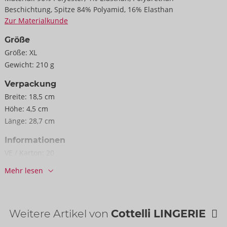
Beschichtung, Spitze 84% Polyamid, 16% Elasthan
Zur Materialkunde
Größe
Größe:
XL
Gewicht:
210 g
Verpackung
Breite:
18,5 cm
Höhe:
4,5 cm
Länge:
28,7 cm
Informationen
VE / Karton:
20
Art.-Nr.:
26115624051
Mehr lesen
Barcode:
4024144665914 (EAN-13)
Zolltarifnummer:
61130090
Herkunftsland:
CN
Weitere Artikel von
Cottelli LINGERIE