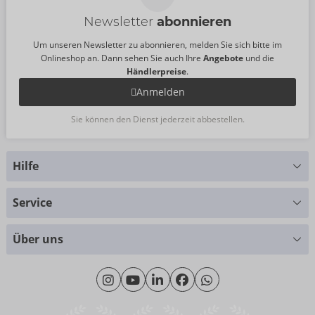
Newsletter
abonnieren
Um unseren Newsletter zu abonnieren, melden Sie sich bitte im
Onlineshop an. Dann sehen Sie auch Ihre
Angebote
und die
Händlerpreise
.
Anmelden
Sie können den Dienst jederzeit abbestellen.
Hilfe
Sie haben Fragen?
Service
Wir helfen Ihnen gern weiter
Größentabellen
+49 (0)461 50 40 308
Über uns
Materialkunde
Montag - Donnerstag: 09:00 - 16:00 Uhr
Wir über uns
Freitag: 09:00 - 15:00 Uhr
Nachhaltigkeit