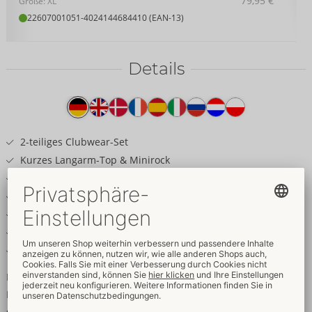
79,95 €
Größe: XL
22607001051
-
4024144684410 (EAN-13)
Details
Produkttext
2-teiliges Clubwear-Set
Kurzes Langarm-Top & Minirock
Glänzender schwarzer Wetlook
Ärmel und Rockseiten mit Cut-outs
Großer Dekolleté-Ausschnitt
Stehkragen mit Hakenverschluss
Elastisch & weich für hohen Tragekomfort
Brillanter Wetlook in Feierlaune!
Kurzes Langarm-Top und Minirock im Set von Cottelli PARTY. Im
glänzenden schwarzen Wetlook – hochelastisch und weich