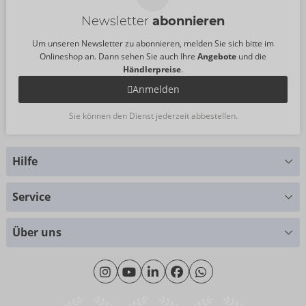
Newsletter
abonnieren
Um unseren Newsletter zu abonnieren, melden Sie sich bitte im
Onlineshop an. Dann sehen Sie auch Ihre
Angebote
und die
Händlerpreise
.
Anmelden
Sie können den Dienst jederzeit abbestellen.
Hilfe
Sie haben Fragen?
Service
Wir helfen Ihnen gern weiter
Größentabellen
+49 (0)461 50 40 308
Über uns
Materialkunde
Montag - Donnerstag: 09:00 - 16:00 Uhr
Wir über uns
Freitag: 09:00 - 15:00 Uhr
Nachhaltigkeit