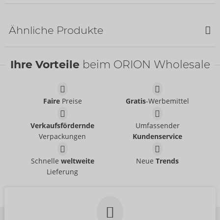
NEU
NEU
Ähnliche Produkte
NEU
Ihre Vorteile
beim ORION Wholesale
Faire
Preise
Gratis
-Werbemittel
Set
Rock
Verkaufsfördernde
Umfassender
Cottelli PARTY
Cottelli PARTY
- ORION Brand
- ORION Brand
Verpackungen
Kundenservice
22606971021
27707681021
UVP:
99,95 €
UVP:
49,95 €
Set
Set
Schnelle
weltweite
Neue
Trends
Cottelli PARTY
Cottelli PARTY
- ORION Brand
- ORION Brand
Lieferung
22514771051
22606971051
UVP:
69,95 €
UVP:
99,95 €