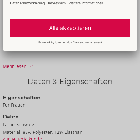
anschmiegsam für maximalen Tragekomfort. Das bauchfreie
Crop-Top punktet mit großem Dekolleté-Ausschnitt und
raffinierten Cut-outs in den langen Ärmeln. Der Stehkragen hat
im Nacken einen Hakenverschluss. Auch der enge Minirock
verführt mit sexy Cut-outs an den Seiten. Mit dem breiten
Stretchbund sitzt der sexy kurze Rock passgenau und bequem.
88% Polyester, 12% Elasthan.
Mehr lesen
Daten & Eigenschaften
Eigenschaften
Für Frauen
Daten
Farbe:
schwarz
Material:
88% Polyester. 12% Elasthan
Zur Materialkunde