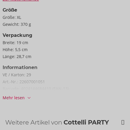
Größe
Größe:
XL
Gewicht:
370 g
Verpackung
Breite:
19 cm
Höhe:
5,5 cm
Länge:
28,7 cm
Informationen
VE / Karton:
29
Art.-Nr.:
22607001051
Barcode:
4024144684410 (EAN-13)
Zolltarifnummer:
61143000
Mehr lesen
Herkunftsland:
CN
Weitere Artikel von
Cottelli PARTY